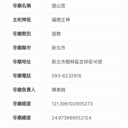
寺廟名稱
道山宮
主祀神祇
福德正神
寺廟教別
道教
寺廟縣市
新北市
寺廟地址
新北市樹林區吉祥街16號
寺廟電話
093-6232918
寺廟負責人
陳美錡
寺廟經度
121.396102905273
寺廟緯度
24.973669052124