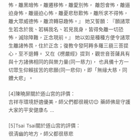
怖，離黑暗怖，離遷移怖，離愛別怖， 離怨會怖，離逼
迫身怖，離逼迫心怖，離憂悲愁歎怖，離所求不得怖，
離大眾威德怖，離流轉惡趣怖。』 她又誓願：『願諸眾
生若念於我、若稱我名、若見我身，皆得免離一切恐
怖，滅除障難，正念現前。』 她以如是種種方便令諸眾
生離諸怖畏，住於正念；復教令發阿耨多羅三藐三菩提
心，至不退轉。 又在《楞嚴經》提到，觀世音菩薩具有
與十方諸佛相同的與樂力量(同一慈力)， 也具備十方一
切眾生仰賴拔苦的悲願(同一悲仰)，即「無緣大慈，同
體大悲」。
[4]陳曉屏關於道山宮的評價：
吉祥寺環境舒適優美，師父們都很親切😊 藥師佛是守護
大家的平安健康💪 …
[5]Tsai Tsai關於道山宮的評價：
很清幽的地方，師父都很慈悲