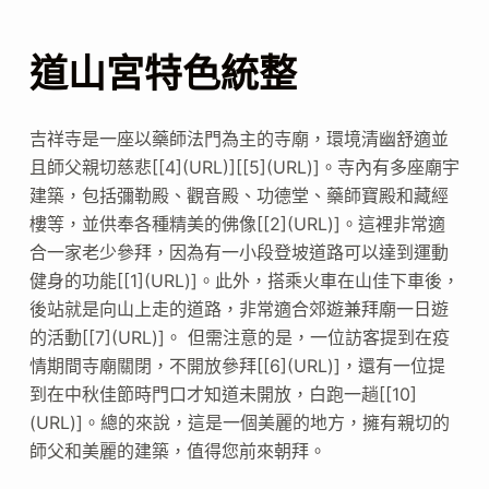
道山宮特色統整
吉祥寺是一座以藥師法門為主的寺廟，環境清幽舒適並
且師父親切慈悲[[4](URL)][[5](URL)]。寺內有多座廟宇
建築，包括彌勒殿、觀音殿、功德堂、藥師寶殿和藏經
樓等，並供奉各種精美的佛像[[2](URL)]。這裡非常適
合一家老少參拜，因為有一小段登坡道路可以達到運動
健身的功能[[1](URL)]。此外，搭乘火車在山佳下車後，
後站就是向山上走的道路，非常適合郊遊兼拜廟一日遊
的活動[[7](URL)]。 但需注意的是，一位訪客提到在疫
情期間寺廟關閉，不開放參拜[[6](URL)]，還有一位提
到在中秋佳節時門口才知道未開放，白跑一趟[[10]
(URL)]。總的來說，這是一個美麗的地方，擁有親切的
師父和美麗的建築，值得您前來朝拜。