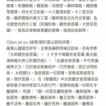
塑像。有彌勒殿，觀音殿，功德堂，藥師寶殿，藏經樓
等建築。四大天王彩繪，十八羅漢彩彫，十二夜叉彩
彫，藥師寶殿内東方三聖（藥師佛及日光月光菩薩）及
功德堂内西方三聖（阿彌陀佛，觀世音菩薩，大勢至菩
薩），皆爲非常精美華麗的塑像，值得前來朝拜。
[3]jun jie yu (竣傑)關於道山宮的評價：
萬壽山護國吉祥寺，主尊為藥師琉璃光如來，亦有供奉
『大悲觀世音菩薩』。 《 千手千眼觀世音菩薩 廣大圓
滿無礙大悲心陀羅尼經》： 『此觀世音菩薩，不可思議
威神之力，已於過去無量劫中，已作佛竟，號正法明如
來。 大悲願力，為欲發起一切菩薩，安樂成熟諸眾生
故，現作菩薩。』 在《華嚴經》中大悲觀世音菩薩告訴
善財童子她所修習乃大悲行門，發願常救護一切眾生令
離諸怖。 所謂：『願一切眾生離險道怖，離熱惱怖，離
迷惑怖，離繫縛怖，離殺害怖，離王官怖，離貧窮怖，
離不活怖，離惡名怖，離於死怖，離諸病怖，離懈怠