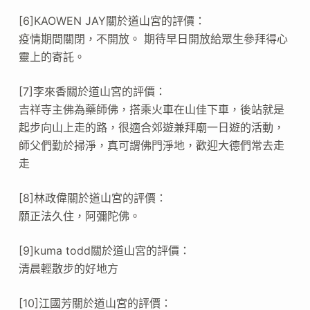
[6]KAOWEN JAY關於道山宮的評價：
疫情期間關閉，不開放。 期待早日開放給眾生參拜得心
靈上的寄託。
[7]李來香關於道山宮的評價：
吉祥寺主佛為藥師佛，搭乘火車在山佳下車，後站就是
起步向山上走的路，很適合郊遊兼拜廟一日遊的活動，
師父們勤於掃淨，真可謂佛門淨地，歡迎大德們常去走
走
[8]林政偉關於道山宮的評價：
願正法久住，阿彌陀佛。
[9]kuma todd關於道山宮的評價：
清晨輕散步的好地方
[10]江國芳關於道山宮的評價：