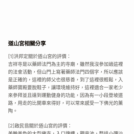
道山宮相關分享
[1]洪邦定關於道山宮的評價：
吉祥寺是以藥師法門為主的寺廟，雖然我沒參加過這裡
的法會活動，但山門上寫著藥師法門四個字，所以應該
是正確的，這裡的師父也很慈善，到了這裡很輕鬆，入
藥師寶殿要脫鞋子，讓環境維持好，這裡適合一家老少
來參拜並且達到運動健身的功能，因為有一小段登坡道
路，用走的比開車來得好，可以常來感受一下佛光的薰
陶。
[2]啟民翁關於道山宮的評價：
美輪美奐的大型佛寺，入口牌樓，觀音池，整排小彌沙