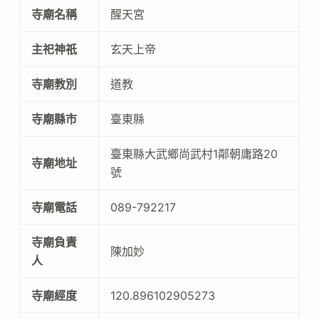
寺廟名稱
醒天宮
主祀神祇
玄天上帝
寺廟教別
道教
寺廟縣市
臺東縣
臺東縣大武鄉尚武村1鄰朝庸路20
寺廟地址
號
寺廟電話
089-792217
寺廟負責
陳加妙
人
寺廟經度
120.896102905273