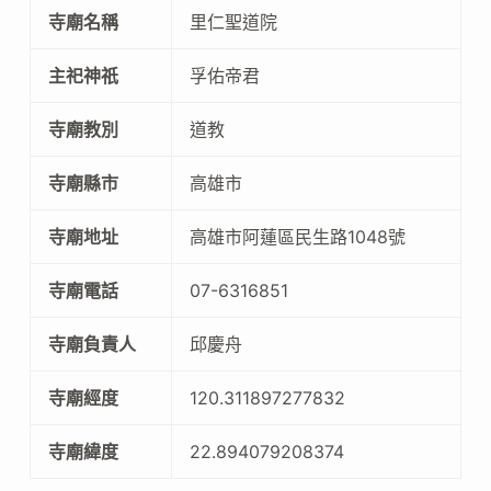
寺廟名稱
里仁聖道院
主祀神祇
孚佑帝君
寺廟教別
道教
寺廟縣市
高雄市
寺廟地址
高雄市阿蓮區民生路1048號
寺廟電話
07-6316851
寺廟負責人
邱慶舟
寺廟經度
120.311897277832
寺廟緯度
22.894079208374