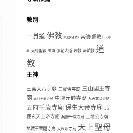
教別
佛教
一貫道
其他(儒教)
其他(佛教)
天帝
道
彌勒大道
理教
軒轅教
天德聖教
天道
教
教
主神
三山國王寺
三官大帝寺廟
三寶佛寺廟
廟
中壇元帥寺廟
九天玄女寺廟
三府王爺寺廟
五府千歲寺廟
保生大帝寺廟
北
極玄天上帝寺廟
土地公寺廟
吳府千歲寺廟
天上聖母
地藏王菩薩寺廟
大眾爺寺廟