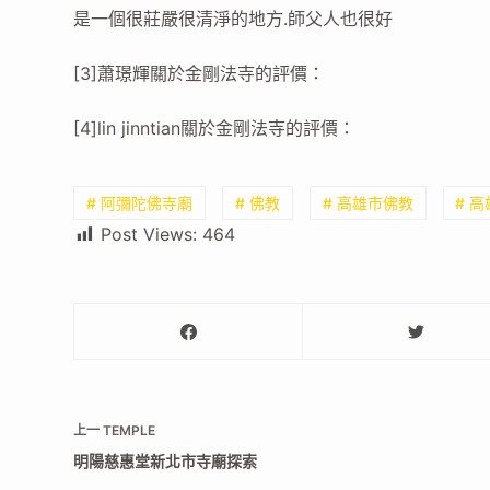
是一個很莊嚴很清淨的地方.師父人也很好
[3]蕭璟輝關於金剛法寺的評價：
[4]lin jinntian關於金剛法寺的評價：
# 阿彌陀佛寺廟
# 佛教
# 高雄市佛教
# 
Post Views:
464
上一
TEMPLE
明陽慈惠堂新北市寺廟探索