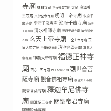
寺廟
廣澤尊
媽祖寺廟
寺廟
孚佑帝君寺廟
明明上帝寺廟
王寺廟
朱府千
文衡聖帝寺廟
池府千歲寺廟
李府千歲寺廟
歲寺廟
池府
清水祖師寺廟
溫府千歲寺廟
濟公活佛
王爺寺廟
玄天上帝寺廟
玉
玉皇上帝寺廟
寺廟
瑤池金母寺廟
皇大帝寺廟
真武大
王母娘娘寺廟
福德正神寺
神農大帝寺廟
帝寺廟
廟
觀世音菩
西方三聖寺廟
西王金母寺廟
薩寺廟
觀音佛祖寺廟
觀音大士寺廟
釋迦牟尼佛寺
觀音菩薩寺廟
廟
關聖帝君寺廟
開漳聖王寺廟
阿彌陀佛寺廟