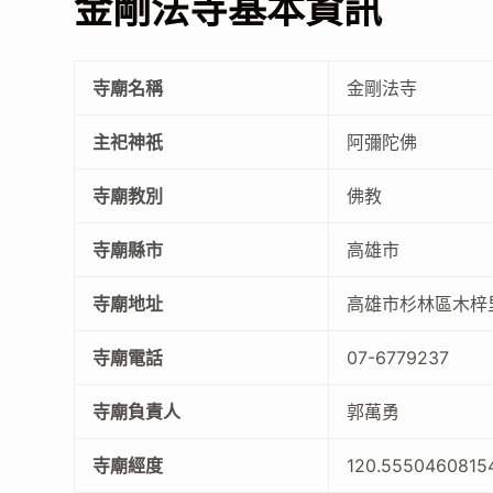
金剛法寺基本資訊
寺廟名稱
金剛法寺
主祀神祇
阿彌陀佛
寺廟教別
佛教
寺廟縣市
高雄市
寺廟地址
高雄市杉林區木梓里
寺廟電話
07-6779237
寺廟負責人
郭萬勇
寺廟經度
120.5550460815