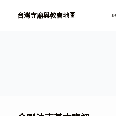
跳
至
台灣寺廟與教會地圖
北
主
要
內
容