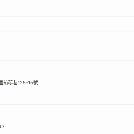
茄苳巷125–15號
43