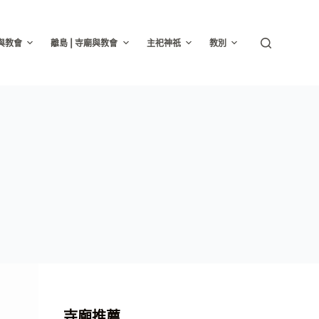
廟與教會
離島 | 寺廟與教會
主祀神祇
教別
寺廟推薦