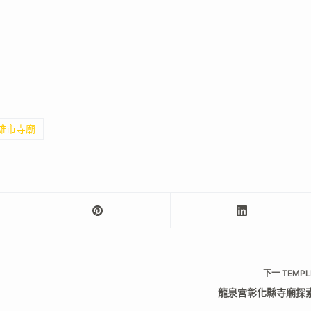
高雄市寺廟
下一
TEMPL
龍泉宮彰化縣寺廟探