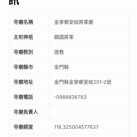
訊
寺廟名稱
金寧鄉安岐將軍廟
主祀神祇
鎮國將軍
寺廟教別
道教
寺廟縣市
金門縣
寺廟地址
金門縣金寧鄉安岐201-2號
寺廟電話
-0988836783
寺廟負責人
寺廟經度
118.325004577637