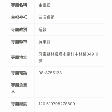
寺廟名稱
金鑾殿
主祀神祇
三清道祖
寺廟教別
道教
寺廟縣市
屏東縣
屏東縣林邊鄉永樂村中林路349-9
寺廟地址
號
寺廟電話
08-8755123
寺廟負責
人
寺廟經度
120.519798278809