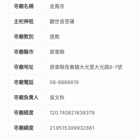
寺廟名稱
金鳳寺
主祀神祇
觀世音菩薩
寺廟教別
道教
寺廟縣市
屏東縣
寺廟地址
屏東縣恆春鎮大光里大光路8-7號
寺廟電話
08-8866619
寺廟負責人
吳文秋
寺廟經度
120.740821838379
寺廟緯度
21.9515399932861