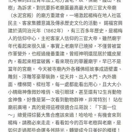
樹」為訴求，對抗要拆老廟蓋最高最大的三官大帝廟
（水泥宮殿）的廟方重建會，一場激起楊梅在地人社區
民主、客家集體意識及傳承歷史文化的活動。 錫福宮興
建於清同治元年（1862年），有三百多年歷史，是楊梅
人的信仰中心，主祀客家人信仰的三官大帝。雖然廟宇
年代看起來很久遠，事實上老廟早已燒掉，不僅曾被當
作軍營外，也經過幾番重建，曾經神明還屈居於鐵皮屋
內，看起來相當破舊，看來現在的華麗廟宇，早已不是
當年的宮廟。 今天被寺廟內外各種佛經故事成語壁畫、
雕刻、浮雕等豪華裝飾，從天井、出入木門、內外牆
面、樓梯間、樑柱等，每一處都能看出用心，且大大小
小精緻神像微妙唯俏、吸引眼球，甚至還有12生肖動物
金神像，好像是第一次看到動物群神，非常特別！ 站在
廟前廣場，真的覺得這裡很適合瓜哥說：「下面一位
～」總覺得綜藝大集合應該來過！哈哈哈。有機會來到
楊梅，請務必來走走，看看如今的百年老樹與老廟，是
如何走過那些命運多舛時光，轉變成今日美好的模樣！