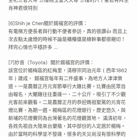
肖神君很特別
[6]Shih je Chen關於錫福宮的評價：
有電梯方便長者與行動不便者參訪，真的很讚👍 而且上
次去點太歲燈的時候不論是櫃檯還是總幹事都很親切！
拜完心情也平穩許多 …
[7]妙音（Toyota）關於錫福宮的評價：
該宮位於楊梅區的紅梅里，清穆宗同治元年 ( 西年1862
年 ) 建成， 錫福宮每年有二件盛事，為地方人津津樂
道。一是農曆正月元宵節舉行大雞比賽，比賽由民眾自
由報名，大閹雞往往重達一、二十公斤，吸引了不少觀
光客前來觀看。二是農曆正月的恭迎媽祖聖駕的元宵花
燈比賽，為期一週。楊梅區的花燈遊行，歷史悠久，與
新埔的花燈賽同為台灣著名的花燈觀賞地。 滿清初年，
各姓先祖自大陸來台墾殖，其中部份的人定居於楊梅。
由於當時的科學並不發達，很多的天災尚沒有很科學的