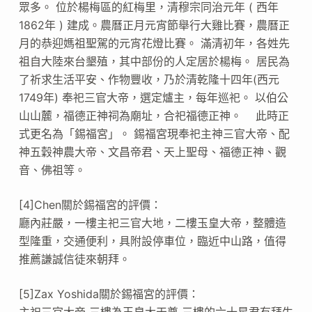
眾多。 位於楊梅區的紅梅里，清穆宗同治元年 ( 西年
1862年 ) 建成。農曆正月元宵節舉行大雞比賽，農曆正
月的恭迎媽祖聖駕的元宵花燈比賽。 滿清初年，各姓先
祖自大陸來台墾殖，其中部份的人定居於楊梅。 居民為
了祈求生活平安、作物豐收，乃於清乾隆十四年(西元
1749年) 奉祀三官大帝，選定爐主，每年巡祀。 以伯公
山山麓，福德正神祠為廟址，合祀福德正神。 此時正
式更名為「錫福宮」。 錫福宮現奉祀主神三官大帝、配
神五穀神農大帝、文昌帝君、天上聖母、福德正神、觀
音、佛祖等。
[4]Chen關於錫福宮的評價：
廳內莊嚴，一樓主祀三官大地，二樓玉皇大帝，整體造
型隆重，交通便利，具附設停車位，臨近中山路，值得
推薦謙誠信徒來朝拜。
[5]Zax Yoshida關於錫福宮的評價：
主祀三官大帝 三樓為玉皇大天尊 三樓的六十星君有拜生