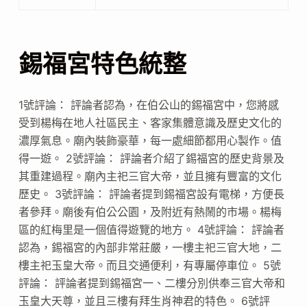
錫福宮特色統整
1號評論： 評論者認為，在伯公山的錫福宮中，您將感
受到楊梅在地人社區民主、客家集體意識及歷史文化的
濃厚氣息。廟內裝飾豪華，每一處細節都用心製作。值
得一遊。 2號評論： 評論者介紹了錫福宮的歷史背景及
其重建過程。廟內主祀三官大帝，並且擁有豐富的文化
歷史。 3號評論： 評論者提到錫福宮設有電梯，方便長
者參拜。廟後有伯公公園，及附近有熱鬧的市場。楊梅
區的紅梅里是一個值得遊覽的地方。 4號評論： 評論者
認為，錫福宮的內部非常莊嚴，一樓主祀三官大地，二
樓主祀玉皇大帝。而且交通便利，有專屬停車位。 5號
評論： 評論者提到錫福宮一、二樓分別供奉三官大帝和
玉皇大天尊，並且三樓有拜生肖神君的特色。 6號評