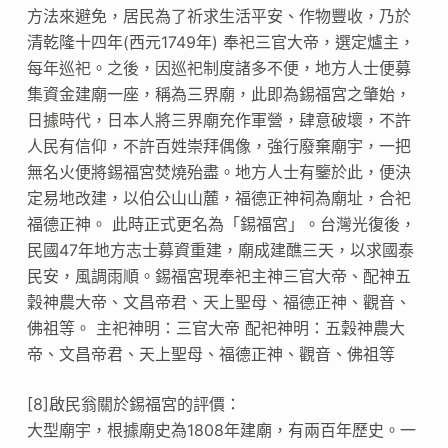
方法來避免，居民為了祈求生活平安、作物豐收，乃於
清乾隆十四年(西元1749年) 奉祀三官大帝，選定爐主，
每年巡祀。之後，因巡祀制度諸多不便，地方人士便募
集資金建廟一座，稱為三界廟，此即為錫福宮之肇始，
日據時代，日本人將三界廟充作軍營，肆意破壞，不許
人民有信仰，不許百姓崇拜偶像，強行廢棄廟宇，一把
無名火便將錫福宮焚燒殆盡。地方人士有鑒於此，便決
定易地改建，以伯公山山麓，福德正神祠為廟址，合祀
福德正神。 此時正式更名為「錫福宮」。台灣光復後，
民國47年地方志士募資重建，廟成建醮三天，以求國泰
民安，風調雨順。錫福宮現奉祀主神三官大帝、配神五
穀神農大帝、文昌帝君、天上聖母、福德正神、觀音、
佛祖等。 主祀神明：三官大帝 配祀神明：五穀神農大
帝、文昌帝君、天上聖母、福德正神、觀音、佛祖等
[8]啟民翁關於錫福宮的評價：
大型廟宇，根據廟史為1808年建廟，有兩百年歷史。一