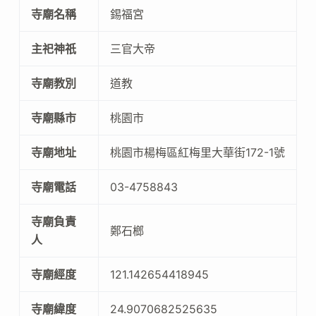
寺廟名稱
錫福宮
主祀神祇
三官大帝
寺廟教別
道教
寺廟縣市
桃園市
寺廟地址
桃園市楊梅區紅梅里大華街172-1號
寺廟電話
03-4758843
寺廟負責
鄭石榔
人
寺廟經度
121.142654418945
寺廟緯度
24.9070682525635