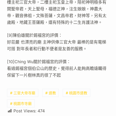
樓主祀三官大帝，二樓主祀玉皇上帝，陪祀神明極多有
関聖帝君，天上聖母，福德正神，注生娘娘，神農大
帝，觀音佛祖，文殊菩薩，文昌帝君，財神等，另有太
歲殿，地藏王菩薩殿，還有特殊的十二生肖護法神。
[9]陳伯雄關於錫福宮的評價：
好荘嚴 也漂亮的廟 主神供俸三官大帝 最棒的是有電梯
可搭 對年長者和行動不便者是友善的服務。
[10]Ching Wu關於錫福宮的評價：
看過錫福宮個伯公山的歷史，覺得前人能夠高瞻遠矚得
保留下一片樹林真的很了不起
# 三官大帝寺廟
# 道教
# 桃園市道教
# 桃園市寺廟
Post Views:
474