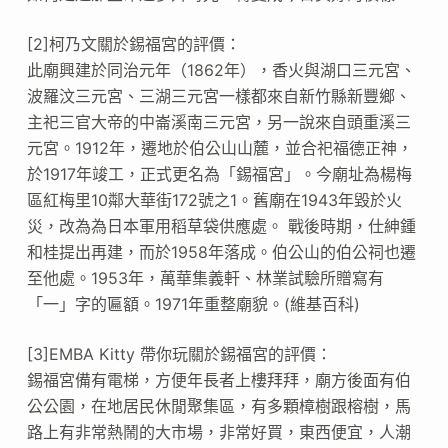
[2]柯乃文關於錫福宮的評價：
此廟興建於同治元年（1862年），香火與湖口三元宮、
波羅汶三元宮、三湖三元宮一樣都來自新竹縣新豐鄉、
主祀三官大帝的中崙溪南三元宮，另一說來自頭重溪三
元宮。1912年，遷地於伯公山山麓，並合祀福德正神，
於1917年竣工，正式更名為「錫福宮」。今廟址為楊梅
區紅梅里10鄰大華街172號之1。舊廟在1943年毀於火
災，改為為日本軍用稻草袋供應處。 戰後時期，仕紳鍾
和桂提出再建，而於1958年落成。伯公山的伯公祠也遷
至他處。1953年，萬華集義軒、林業試驗所贈寫有
「一」字的匾額。1971年重整廟貌。(維基百科)
[3]EMBA Kitty 帶你玩關於錫福宮的評價：
錫福宮備有電梯，方便年長者上樓拜拜，廟方後面有伯
公公園，在地居民休閒聚集區，有多顆樟樹跟榕樹，馬
路上有非常熱鬧的大市場，非常好買，東西便宜，人潮