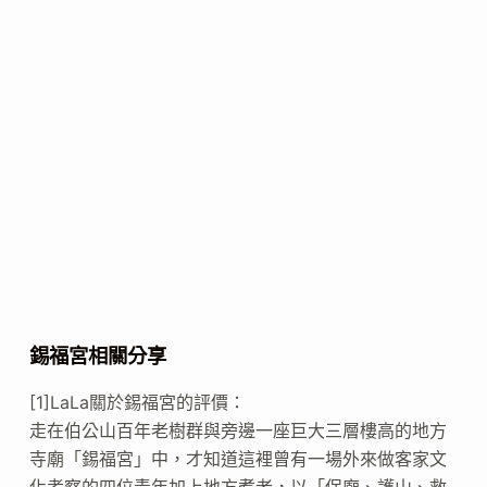
錫福宮相關分享
[1]LaLa關於錫福宮的評價：
走在伯公山百年老樹群與旁邊一座巨大三層樓高的地方
寺廟「錫福宮」中，才知道這裡曾有一場外來做客家文
化考察的四位青年加上地方耆老，以「保廟、護山、救