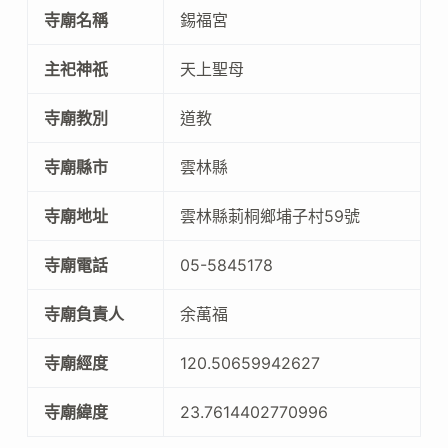
寺廟名稱
錫福宮
主祀神祇
天上聖母
寺廟教別
道教
寺廟縣市
雲林縣
寺廟地址
雲林縣莿桐鄉埔子村59號
寺廟電話
05-5845178
寺廟負責人
余萬福
寺廟經度
120.50659942627
寺廟緯度
23.7614402770996