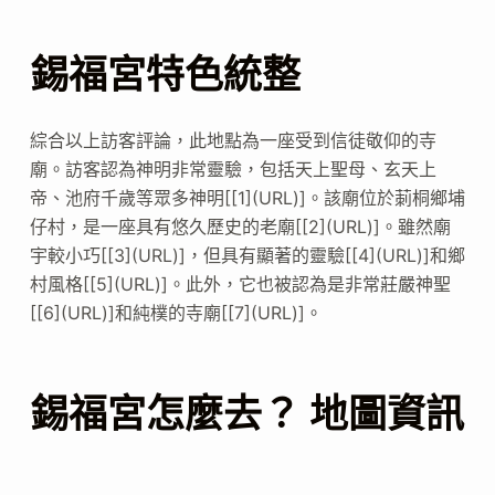
錫福宮特色統整
綜合以上訪客評論，此地點為一座受到信徒敬仰的寺
廟。訪客認為神明非常靈驗，包括天上聖母、玄天上
帝、池府千歲等眾多神明[[1](URL)]。該廟位於莿桐鄉埔
仔村，是一座具有悠久歷史的老廟[[2](URL)]。雖然廟
宇較小巧[[3](URL)]，但具有顯著的靈驗[[4](URL)]和鄉
村風格[[5](URL)]。此外，它也被認為是非常莊嚴神聖
[[6](URL)]和純樸的寺廟[[7](URL)]。
錫福宮怎麼去？ 地圖資訊