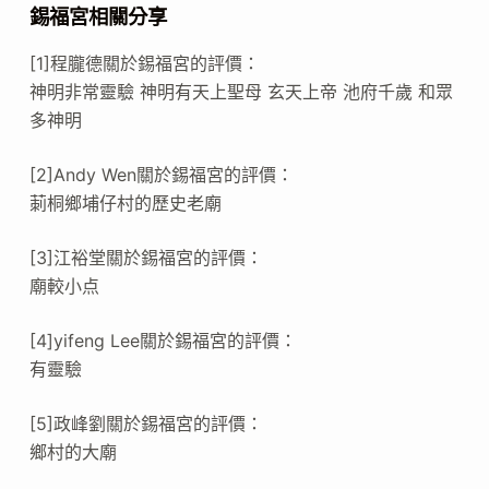
錫福宮相關分享
[1]程朧德關於錫福宮的評價：
神明非常靈驗 神明有天上聖母 玄天上帝 池府千歲 和眾
多神明
[2]Andy Wen關於錫福宮的評價：
莿桐鄉埔仔村的歷史老廟
[3]江裕堂關於錫福宮的評價：
廟較小点
[4]yifeng Lee關於錫福宮的評價：
有靈驗
[5]政峰劉關於錫福宮的評價：
鄉村的大廟