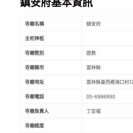
鎮安府基本資訊
寺廟名稱
鎮安府
主祀神祇
寺廟教別
道教
寺廟縣市
雲林縣
寺廟地址
雲林縣臺西鄉海口村12
寺廟電話
05-6986890
寺廟負責人
丁定福
寺廟經度