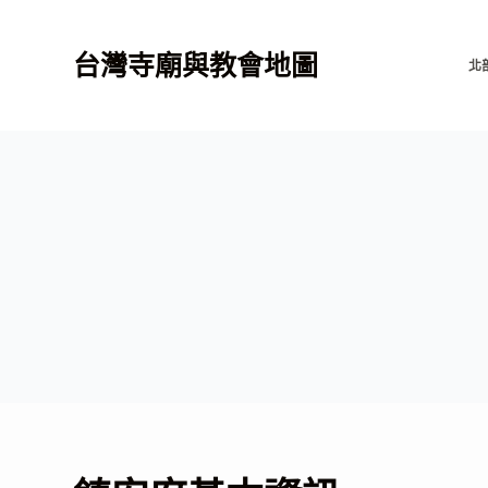
跳
至
台灣寺廟與教會地圖
北
主
要
內
容