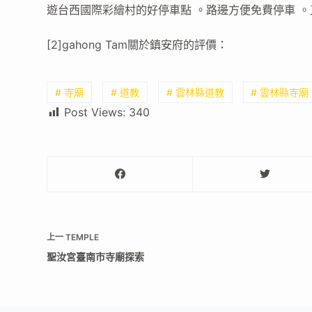
遊台西國際彩繪村的好停車點 。路邊方便免費停車 。又有廁
[2]gahong Tam關於鎮安府的評價：
# 寺廟
# 道教
# 雲林縣道教
# 雲林縣寺廟
Post Views:
340
上一
TEMPLE
聖汝宮臺南市寺廟探索