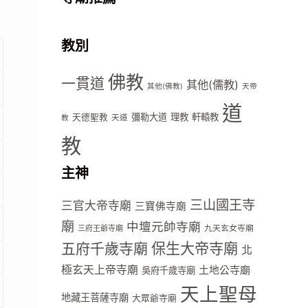
教別
佛教
一貫道
其他(儒教)
其他(佛教)
天帝
道
彌勒大道
理教
軒轅教
天德聖教
天道
教
教
主神
三山國王寺
三官大帝寺廟
三寶佛寺廟
廟
中壇元帥寺廟
九天玄女寺廟
三府王爺寺廟
五府千歲寺廟
保生大帝寺廟
北
極玄天上帝寺廟
土地公寺廟
吳府千歲寺廟
天上聖母
地藏王菩薩寺廟
大眾爺寺廟