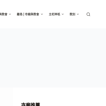
廟與教會
離島 | 寺廟與教會
主祀神祇
教別
寺廟推薦