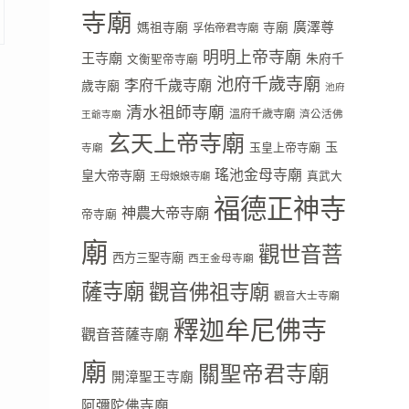
寺廟
廣澤尊
媽祖寺廟
寺廟
孚佑帝君寺廟
明明上帝寺廟
王寺廟
朱府千
文衡聖帝寺廟
池府千歲寺廟
李府千歲寺廟
歲寺廟
池府
清水祖師寺廟
溫府千歲寺廟
濟公活佛
王爺寺廟
玄天上帝寺廟
玉
玉皇上帝寺廟
寺廟
瑤池金母寺廟
皇大帝寺廟
真武大
王母娘娘寺廟
福德正神寺
神農大帝寺廟
帝寺廟
廟
觀世音菩
西方三聖寺廟
西王金母寺廟
薩寺廟
觀音佛祖寺廟
觀音大士寺廟
釋迦牟尼佛寺
觀音菩薩寺廟
廟
關聖帝君寺廟
開漳聖王寺廟
阿彌陀佛寺廟