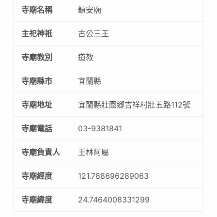
寺廟名稱
鎮安廟
主祀神祇
古公三王
寺廟教別
道教
寺廟縣市
宜蘭縣
寺廟地址
宜蘭縣壯圍鄉吉祥村壯五路112號
寺廟電話
03-9381841
寺廟負責人
王林阿屬
寺廟經度
121.788696289063
寺廟緯度
24.7464008331299