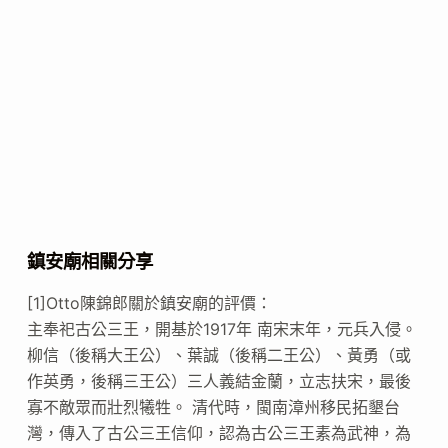
鎮安廟相關分享
[1]Otto陳錦郎關於鎮安廟的評價：
主奉祀古公三王，開基於1917年 南宋末年，元兵入侵。
柳信（後稱大王公）、葉誠（後稱二王公）、黃勇（或
作英勇，後稱三王公）三人義結金蘭，立志扶宋，最後
寡不敵眾而壯烈犧牲。 清代時，閩南漳州移民拓墾台
灣，傳入了古公三王信仰，認為古公三王素為武神，為