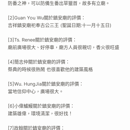
防番之神，可以防備生番出草獵首，故多有立廟。
[2]Guan You Wu關於鎮安廟的評價：
吉祥鎮安廟祀奉古公三王 (聖誕日期:十一月十五日)
[3]Ts. Renee關於鎮安廟的評價：
廟前廣場很大、好停車，廟方人員很親切，香火很旺盛
[4]簡志仲關於鎮安廟的評價：
祭典的時候很熱鬧 也很喜歡他的建築風格
[5]Wu. HungJia關於鎮安廟的評價：
當地信仰中心，廣場很大。
[6]小偉鱸鰻關於鎮安廟的評價：
建築雄偉，環境清潔，很好找！
[7]政翰關於鎮安廟的評價：