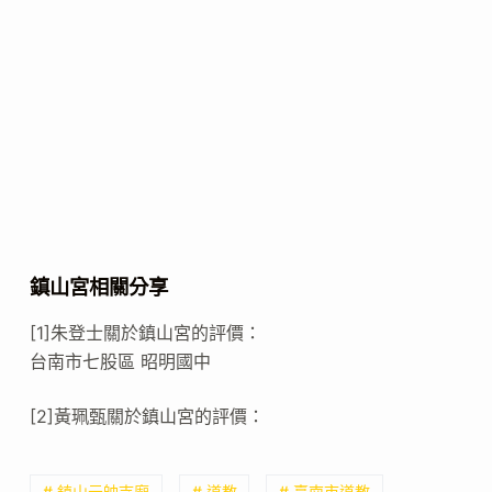
鎮山宮相關分享
[1]朱登士關於鎮山宮的評價：
台南市七股區 昭明國中
[2]黃珮甄關於鎮山宮的評價：
# 鎮山元帥寺廟
# 道教
# 臺南市道教