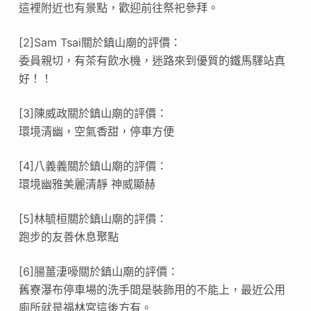
這裡附近也有景點，歡迎前往祭祀參拜。
[2]Sam Tsai關於鎮山廟的評價：
委員親切，有茶有飲水機，迷路來到優質的鐵馬驛站真
好！！
[3]陳威政關於鎮山廟的評價：
環境清幽，空氣香甜，停車方便
[4]八義義關於鎮山廟的評價：
環境幽雅美麗清靜 神威顯赫
[5]林毓桓關於鎮山廟的評價：
跑步的友善休息聚點
[6]腸薑淒嚎關於鎮山廟的評價：
舊寮瀑布停車場的洗手間是裝飾用的不能上，最近公用
廁所就是福林宮這後方有。