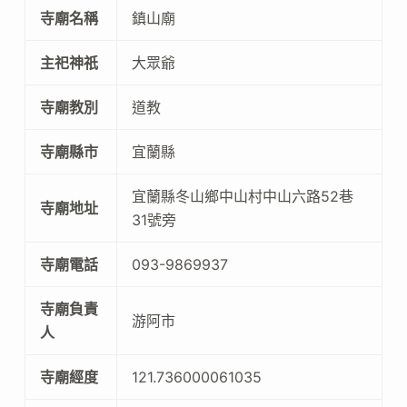
寺廟名稱
鎮山廟
主祀神祇
大眾爺
寺廟教別
道教
寺廟縣市
宜蘭縣
宜蘭縣冬山鄉中山村中山六路52巷
寺廟地址
31號旁
寺廟電話
093-9869937
寺廟負責
游阿市
人
寺廟經度
121.736000061035