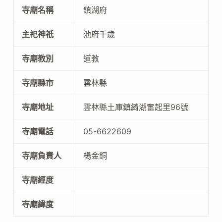
寺廟名稱
鎮湖府
主祀神祇
池府千歲
寺廟教別
道教
寺廟縣市
雲林縣
寺廟地址
雲林縣土庫鎮綺湖奮起里96號
寺廟電話
05-6622609
寺廟負責人
楊金銅
寺廟經度
寺廟緯度