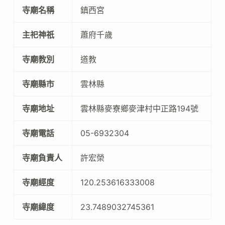
寺廟名稱
鎮西宮
主祀神祇
蕭府千歲
寺廟教別
道教
寺廟縣市
雲林縣
寺廟地址
雲林縣麥寮鄉麥津村中正路194號
寺廟電話
05-6932304
寺廟負責人
許宏榮
寺廟經度
120.253616333008
寺廟緯度
23.7489032745361