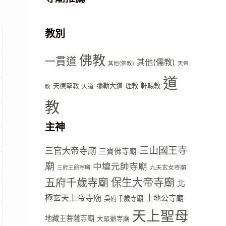
教別
佛教
一貫道
其他(儒教)
其他(佛教)
天帝
道
彌勒大道
理教
軒轅教
天德聖教
天道
教
教
主神
三山國王寺
三官大帝寺廟
三寶佛寺廟
廟
中壇元帥寺廟
九天玄女寺廟
三府王爺寺廟
五府千歲寺廟
保生大帝寺廟
北
極玄天上帝寺廟
土地公寺廟
吳府千歲寺廟
天上聖母
地藏王菩薩寺廟
大眾爺寺廟