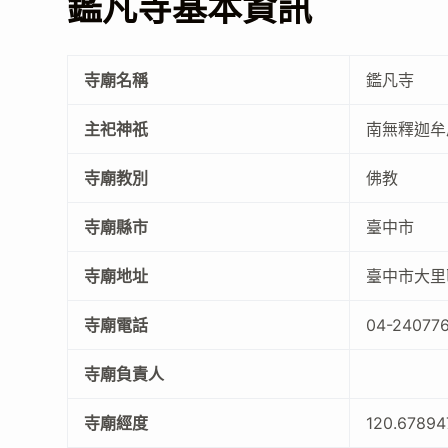
鑑凡寺基本資訊
寺廟名稱
鑑凡寺
主祀神祇
南無釋迦牟
寺廟教別
佛教
寺廟縣市
臺中市
寺廟地址
臺中市大里
寺廟電話
04-24077
寺廟負責人
寺廟經度
120.6789