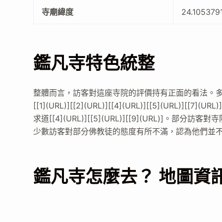
寺廟緯度
24.105379
鑑凡寺特色統整
整體而言，訪客對這座寺院的評價持有正面的看法。
[[1](URL)][[2](URL)][[4](URL)][[5](URL)]
求道[[4](URL)][[5](URL)][[9](URL)]。部分訪
少數訪客對部分佛教徒的態度有所不滿，認為他們並不友善[[3]
鑑凡寺怎麼去？ 地圖資