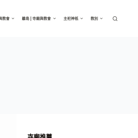
廟與教會
離島 | 寺廟與教會
主祀神祇
教別
寺廟推薦