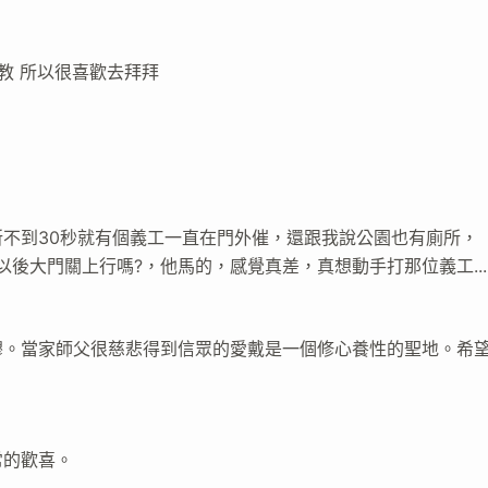
教 所以很喜歡去拜拜
不到30秒就有個義工一直在門外催，還跟我說公園也有廁所，
後大門關上行嗎?，他馬的，感覺真差，真想動手打那位義工...
穆。當家師父很慈悲得到信眾的愛戴是一個修心養性的聖地。希
常的歡喜。