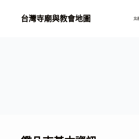
跳
至
台灣寺廟與教會地圖
北
主
要
內
容