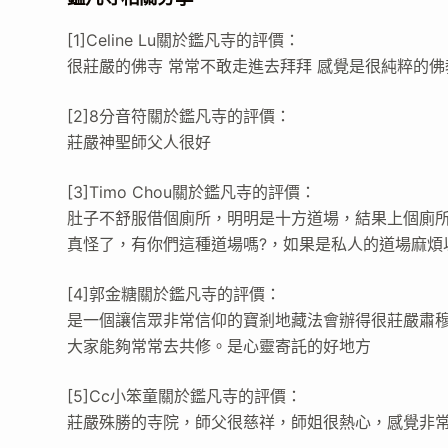
[1]Celine Lu關於鑑凡寺的評價：
很莊嚴的佛寺 常常不敢走進去拜拜 感覺是很純粹的佛
[2]8分音符關於鑑凡寺的評價：
莊嚴神聖師父人很好
[3]Timo Chou關於鑑凡寺的評價：
肚子不舒服借個廁所，明明是十方道場，結果上個廁所
真怪了，有你們這種道場嗎?，如果是私人的道場麻煩以
[4]郭金糖關於鑑凡寺的評價：
是一個讓信眾非常信仰的寶剎地藏法會辦得很莊嚴肅
大家能夠常常去共修。是心靈寄託的好地方
[5]Cc小笨童關於鑑凡寺的評價：
莊嚴殊勝的寺院，師父很慈祥，師姐很熱心，感覺非