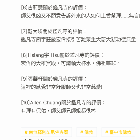
[6]古莉慧關於鑑凡寺的評價：
師父很凶又不願意告訴外來的人如何上香祭拜……無言
[7]戴大袋關於鑑凡寺的評價：
艦凡寺廟宇莊嚴宏偉接引苦難眾生大慈大悲功德無量
[8]Hsiang宇 Hsu關於鑑凡寺的評價：
宏偉的大雄寶殿，可請領大杯水，佛祖慈悲。
[9]張華軒關於鑑凡寺的評價：
這裡的感覺非常舒服師父也非常慈愛!
[10]Allen Chuang關於鑑凡寺的評價：
有拜有保佑，師父師兄師姐都很棒
# 南無釋迦牟尼佛寺廟
# 佛教
# 臺中市佛教