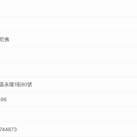
尼佛
區永隆1街80號
696
4744873