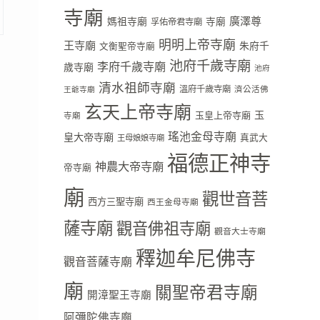
寺廟
廣澤尊
媽祖寺廟
寺廟
孚佑帝君寺廟
明明上帝寺廟
王寺廟
朱府千
文衡聖帝寺廟
池府千歲寺廟
李府千歲寺廟
歲寺廟
池府
清水祖師寺廟
溫府千歲寺廟
濟公活佛
王爺寺廟
玄天上帝寺廟
玉
玉皇上帝寺廟
寺廟
瑤池金母寺廟
皇大帝寺廟
真武大
王母娘娘寺廟
福德正神寺
神農大帝寺廟
帝寺廟
廟
觀世音菩
西方三聖寺廟
西王金母寺廟
薩寺廟
觀音佛祖寺廟
觀音大士寺廟
釋迦牟尼佛寺
觀音菩薩寺廟
廟
關聖帝君寺廟
開漳聖王寺廟
阿彌陀佛寺廟