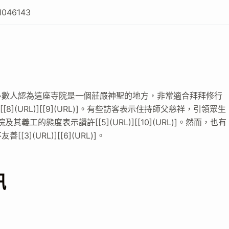
1046143
多數人認為這座寺院是一個莊嚴神聖的地方，非常適合拜拜修行
[[7](URL)][[8](URL)][[9](URL)]。有些訪客表示住持師父慈祥，引領眾生
客對寺院及其義工的態度表示讚許[[5](URL)][[10](URL)]。然而，也有
(URL)][[6](URL)]。
訊