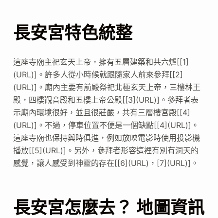
長安宮特色統整
這座寺廟主祀玄天上帝，擁有五層建築和共六爐[[1]
(URL)]。許多人從小時候就跟隨家人前來參拜[[2]
(URL)]。廟內主要有前殿祭祀北極玄天上帝，三樓林王
殿，四樓觀音殿和五樓上帝公殿[[3](URL)]。參拜者表
示廟內環境很好，並且很莊嚴，共有三層樓宮殿[[4]
(URL)]。不過，停車位置不便是一個缺點[[4](URL)]。
這座寺廟也保持與時俱進，例如放映電影時使用投影機
播放[[5](URL)]。另外，參拜者形容這裡有別有洞天的
感覺，讓人感受到神靈的存在[[6](URL)，[7](URL)]。
長安宮怎麼去？ 地圖資訊