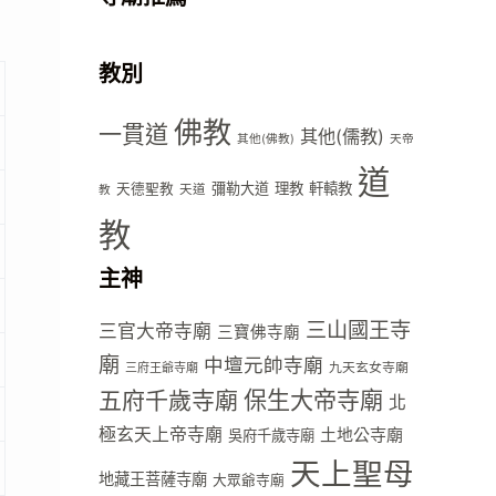
教別
佛教
一貫道
其他(儒教)
其他(佛教)
天帝
道
彌勒大道
理教
軒轅教
天德聖教
天道
教
教
主神
三山國王寺
三官大帝寺廟
三寶佛寺廟
廟
中壇元帥寺廟
九天玄女寺廟
三府王爺寺廟
五府千歲寺廟
保生大帝寺廟
北
極玄天上帝寺廟
土地公寺廟
吳府千歲寺廟
天上聖母
地藏王菩薩寺廟
大眾爺寺廟