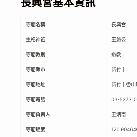
長興宮基本資訊
寺廟名稱
長興宮
主祀神祇
王爺公
寺廟教別
道教
寺廟縣市
新竹市
寺廟地址
新竹市香山
寺廟電話
03-537310
寺廟負責人
王炳南
寺廟經度
120.90464