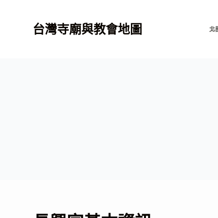
跳
至
台灣寺廟與教會地圖
北
主
要
內
容