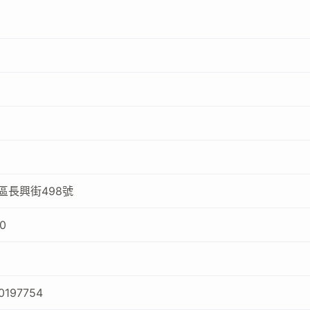
區長興街498號
0
0197754