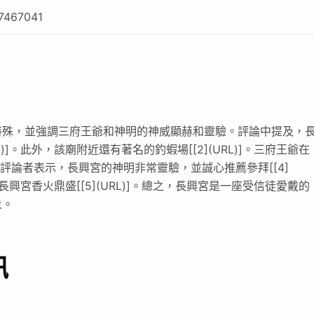
7467041
特殊，並強調三府王爺和神明的神威顯赫和靈驗。評論中提及，
)]。此外，該廟附近還有著名的釣蝦場[[2](URL)]。三府王爺在
許多評論者表示，長興宮的神明非常靈驗，並誠心推薦參拜[[4]
有評論者指出長興宮香火鼎盛[[5](URL)]。總之，長興宮是一座受信徒愛戴的
象。
訊