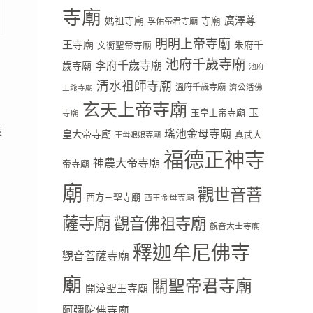
寺廟
廣澤尊
媽祖寺廟
寺廟
孚佑帝君寺廟
明明上帝寺廟
王寺廟
朱府千
文衡聖帝寺廟
池府千歲寺廟
李府千歲寺廟
歲寺廟
池府
清水祖師寺廟
溫府千歲寺廟
濟公活佛
王爺寺廟
玄天上帝寺廟
玉
玉皇上帝寺廟
寺廟
長
瑤池金母寺廟
皇大帝寺廟
真武大
王母娘娘寺廟
福德正神寺
神農大帝寺廟
帝寺廟
廟
觀世音菩
西方三聖寺廟
西王金母寺廟
薩寺廟
觀音佛祖寺廟
觀音大士寺廟
釋迦牟尼佛寺
觀音菩薩寺廟
廟
關聖帝君寺廟
開漳聖王寺廟
阿彌陀佛寺廟