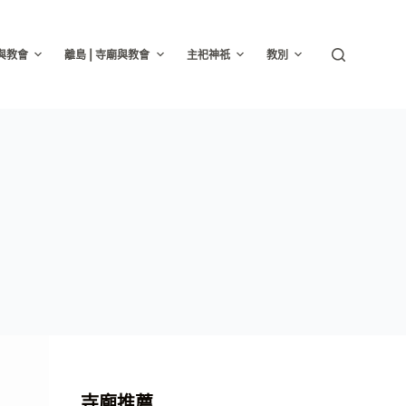
廟與教會
離島 | 寺廟與教會
主祀神祇
教別
寺廟推薦