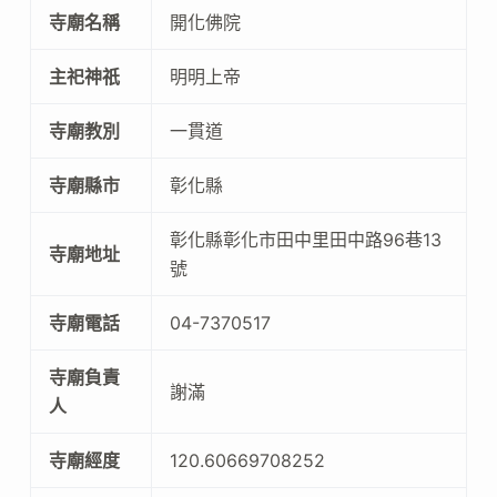
寺廟名稱
開化佛院
主祀神祇
明明上帝
寺廟教別
一貫道
寺廟縣市
彰化縣
彰化縣彰化市田中里田中路96巷13
寺廟地址
號
寺廟電話
04-7370517
寺廟負責
謝滿
人
寺廟經度
120.60669708252