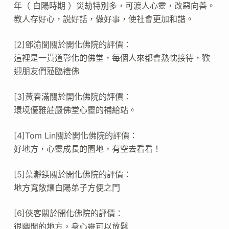
年（ 白陽時期 ）災劫特別多，可渡人心靈，改惡向善。
教人存好心，説好話，做好事，使社會更加和諧。
[2]鄧渝閬關於開化佛院的評價：
這裡是一貫道彰化的佛堂，每個人來都會熱忱接待，歡
迎朋友們蒞臨禮佛
[3]黃春滿關於開化佛院的評價：
環境優雅莊嚴佛堂心靈的補給站。
[4]Tom Lin關於開化佛院的評價：
好地方，心靈成長的園地，有空去看看！
[5]葉瀞鎂關於開化佛院的評價：
地方寬敞讓白陽弟子方便之門
[6]俠客關於開化佛院的評價：
很幽閒的地方，身心靈可以放鬆