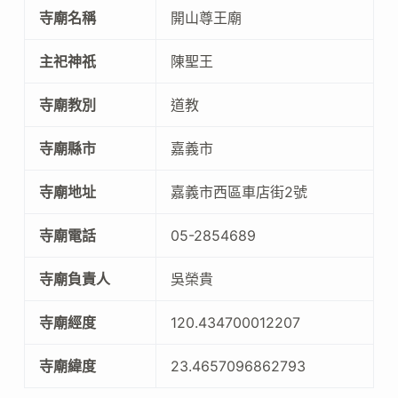
寺廟名稱
開山尊王廟
主祀神祇
陳聖王
寺廟教別
道教
寺廟縣市
嘉義市
寺廟地址
嘉義市西區車店街2號
寺廟電話
05-2854689
寺廟負責人
吳榮貴
寺廟經度
120.434700012207
寺廟緯度
23.4657096862793