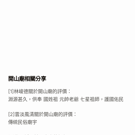
開山廟相關分享
[1]林峻德關於開山廟的評價：
淵源甚久，供奉 國姓祖 元帥老爺 七星祖師，護國佑民
[2]雲淡風清關於開山廟的評價：
傳統民俗廟宇