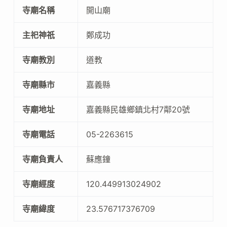
寺廟名稱
開山廟
主祀神祇
鄭成功
寺廟教別
道教
寺廟縣市
嘉義縣
寺廟地址
嘉義縣民雄鄉鎮北村7鄰20號
寺廟電話
05-2263615
寺廟負責人
蘇應鐘
寺廟經度
120.449913024902
寺廟緯度
23.576717376709