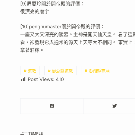
[9]周愛玲關於開帝殿的評價：
很漂亮的廟宇
[10]penghumaster關於開帝殿的評價：
一座又大又漂亮的陵墓。主神是開天仙天皇。 看了這
看，卻發現它與通常的源天上天寺大不相同。 事實上
拿著莊稼。
# 道教
# 澎湖縣道教
# 澎湖縣寺廟
Post Views:
410
上一
TEMPLE