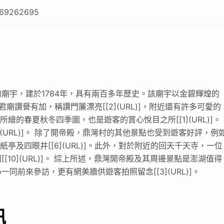
369262695
廟宇，建於1784年，具有兩百多年歷史。該廟宇以金碧輝煌的
帝君廟讚譽有加，稱讚門簾漂亮[[2](URL)]，附近還有許多可愛的
深所繪的春夏秋冬四季圖，也是遊客的賞心悅目之所[[1](URL)]。
(URL)]。 除了開帝殿，鼎灣村的其他景點也受到遊客好評，例
字紙亭及四眼井[[6](URL)]。此外，對於附近的回天千天寺，一位
10](URL)]。 綜上所述，鼎灣開帝殿及其周邊景點是澎湖值得
前來參訪，更有網美牆供遊客拍照留念[[3](URL)]。
訊