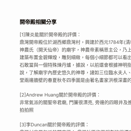
開帝殿相關分享
[1]陳炎能關於開帝殿的評價：
鼎灣開帝殿位於湖西鄉鼎灣村，興建於西元1784年(
神農氏（開天仙帝）的廟宇，神農帝素稱恩主公，乃
建築布置金碧輝煌，雕刻細緻，每個小細節都可以看
石敢當與一個特殊煉丹爐，據說，以前還會根據神明指
說，了解廟宇內歷史悠久的神尊，諸如三位臨水夫人
堂兩邊牆壁的春夏秋冬四季圖是由著名畫家洪根深畫
[2]Andrew Huang關於開帝殿的評價：
非常氣派的關聖帝君廟, 門簾很漂亮, 旁邊的四眼井及
拍拍照
[3]李Duncan關於開帝殿的評價：