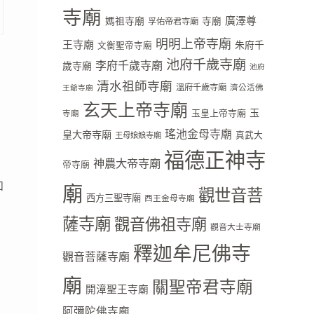
寺廟
廣澤尊
媽祖寺廟
寺廟
孚佑帝君寺廟
明明上帝寺廟
王寺廟
朱府千
文衡聖帝寺廟
池府千歲寺廟
李府千歲寺廟
歲寺廟
池府
清水祖師寺廟
溫府千歲寺廟
濟公活佛
王爺寺廟
玄天上帝寺廟
玉
玉皇上帝寺廟
寺廟
瑤池金母寺廟
皇大帝寺廟
真武大
王母娘娘寺廟
福德正神寺
神農大帝寺廟
帝寺廟
如
廟
觀世音菩
西方三聖寺廟
西王金母寺廟
薩寺廟
觀音佛祖寺廟
觀音大士寺廟
釋迦牟尼佛寺
觀音菩薩寺廟
廟
關聖帝君寺廟
開漳聖王寺廟
阿彌陀佛寺廟