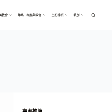
廟與教會
離島 | 寺廟與教會
主祀神祇
教別
寺廟推薦