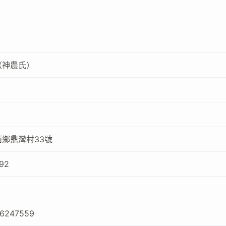
（神農氏）
鄉鼎灣村33號
92
66247559