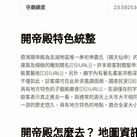
寺廟緯度
23.5925
開帝殿特色統整
鼎灣開帝殿為澎湖地區唯一奉祀神農氏（開天仙帝）的
建築及細緻的雕刻聞名[[1](URL)]。許多遊客對關聖
裝置藝術[[3](URL)]。另外，廟宇內有著名畫家洪根
不僅如此，訪客還可在此祈求風調雨順、國泰民安[[8]
具有地方特色的子龍殿廟會[[5](URL)]、澎湖僅存的
遊客表示真正進去一看，與通常的源天上天寺大不相同[[
一游的歷史悠久、具有地方特色的地點。適合全家大小一同
開帝殿怎麼去？ 地圖資