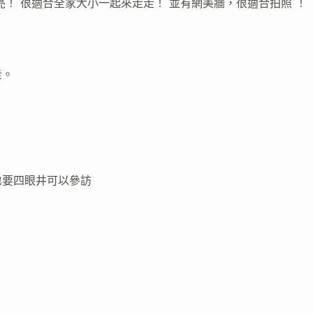
！ 很適合全家大小一起來走走！ 並有網美牆，很適合拍照 ！
走。
也要四眼井可以參訪