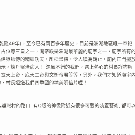
清乾隆49年)，至今已有兩百多年歷史，目前是澎湖地區唯一奉祀
上古位尊三皇之一，開帝殿是澎湖最華麗的廟宇之一，廟宇所有
出建築師傅的精細功夫，雕樑畫棟，令人嘆為觀止，廟內正門擺
示，煉丹醫治病人！ 運氣不錯的我們，遇上熱心的村長詳盡解
、玄天上帝、底天二帝與文衡帝君等等，另外，我們才知道廟宇
的，村長還送我們四季圖的精美明信片喔！
進鼎灣村的路口, 有Q版的神像附近有很多可愛的裝置藝術, 都可