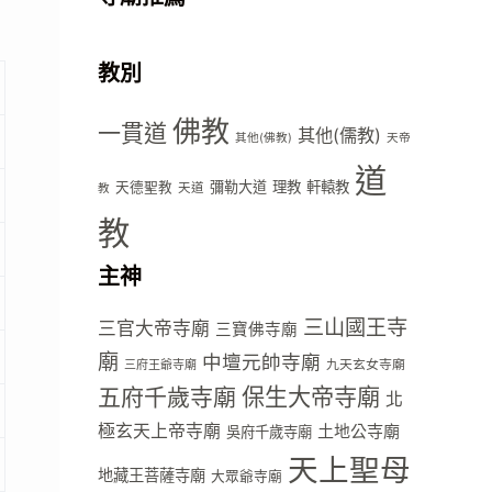
教別
佛教
一貫道
其他(儒教)
其他(佛教)
天帝
道
彌勒大道
理教
軒轅教
天德聖教
天道
教
教
主神
三山國王寺
三官大帝寺廟
三寶佛寺廟
廟
中壇元帥寺廟
九天玄女寺廟
三府王爺寺廟
五府千歲寺廟
保生大帝寺廟
北
極玄天上帝寺廟
土地公寺廟
吳府千歲寺廟
天上聖母
地藏王菩薩寺廟
大眾爺寺廟