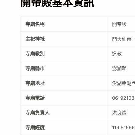
開帝殿基本資訊
寺廟名稱
開帝殿
主祀神祇
開天仙帝
寺廟教別
道教
寺廟縣市
澎湖縣
寺廟地址
澎湖縣湖西
寺廟電話
06-92108
寺廟負責人
洪良燦
寺廟經度
119.6169