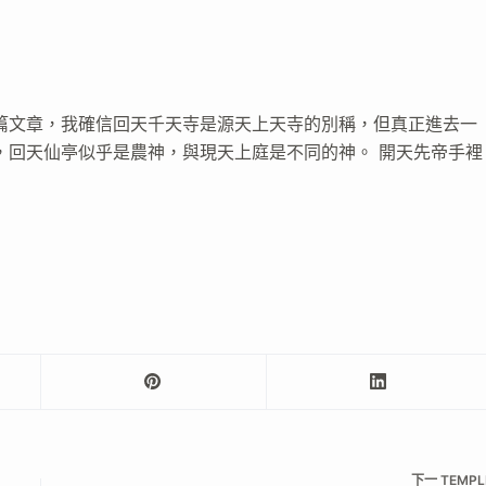
篇文章，我確信回天千天寺是源天上天寺的別稱，但真正進去一
，回天仙亭似乎是農神，與現天上庭是不同的神。 開天先帝手裡
下一
TEMPL