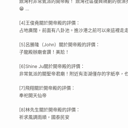
鼎灣村非常氣派的開帝殿！ 鼎灣社區復興規劃的很漂亮
😁 …
[4]王俊堯關於開帝殿的評價：
占地廣闊，前面有八卦池。進沙港之前可以來這裡走
[5]呂勝隆（John）關於開帝殿的評價：
子龍殿辦廟會讚！美尬！
[6]Shine Ju關於開帝殿的評價：
非常氣派的關聖帝君廟！附近有澎湖僅存的字紙亭，
[7]飛翔關於開帝殿的評價：
奉祀開天仙帝
[8]林先生關於開帝殿的評價：
祈求風調雨順，國泰民安