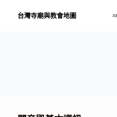
跳
至
台灣寺廟與教會地圖
北
主
要
內
容