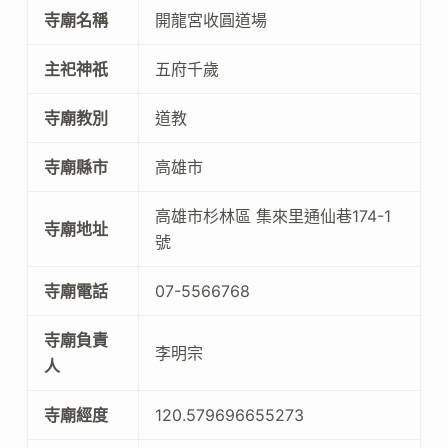
寺廟名稱
開龍宮收圓道場
主祀神祇
五府千歲
寺廟教別
道教
寺廟縣市
高雄市
高雄市杉林區 集來里通仙巷174-1
寺廟地址
號
寺廟電話
07-5566768
寺廟負責
李明宗
人
寺廟經度
120.579696655273