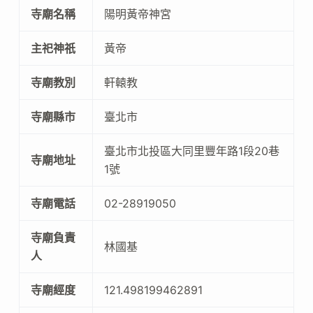
寺廟名稱
陽明黃帝神宮
主祀神祇
黃帝
寺廟教別
軒轅教
寺廟縣市
臺北市
臺北市北投區大同里豐年路1段20巷
寺廟地址
1號
寺廟電話
02-28919050
寺廟負責
林國基
人
寺廟經度
121.498199462891