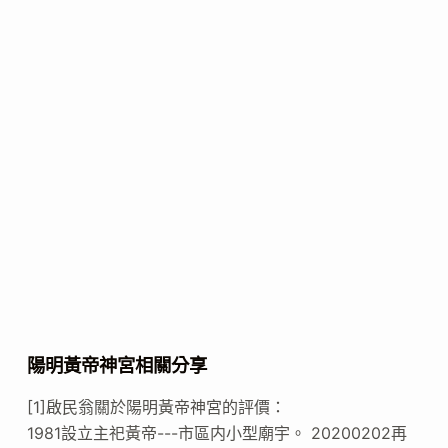
陽明黃帝神宮相關分享
[1]啟民翁關於陽明黃帝神宮的評價：
1981設立主祀黃帝---市區内小型廟宇。 20200202再