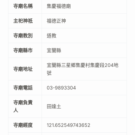
寺廟名稱
集慶福德廟
主祀神祇
福德正神
寺廟教別
道教
寺廟縣市
宜蘭縣
宜蘭縣三星鄉集慶村集慶段204地
寺廟地址
號
寺廟電話
03-9893304
寺廟負責
田達土
人
寺廟經度
121.652549743652