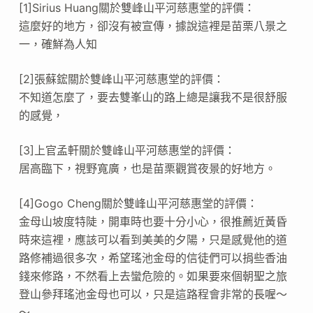
[1]Sirius Huang關於雙峰山平河慈惠堂的評價：
這麼好的地方，卻沒有被宣傳，據說這裡是苗栗八景之
一，確鮮為人知
[2]張蘇鋐關於雙峰山平河慈惠堂的評價：
不知道怎麼了，要去雙峯山的路上總是讓我不是很舒服
的感覺，
[3]上官孟軒關於雙峰山平河慈惠堂的評價：
居高臨下，視野寬廣，也是苗栗觀賞夜景的好地方。
[4]Gogo Cheng關於雙峰山平河慈惠堂的評價：
金母山坡度特陡，開車時也要十分小心，很推薦近黃昏
時來這裡，應該可以看到美美的夕陽，只是感覺他的道
路修補過很多次，希望瑤池金母的信徒們可以捐些香油
錢來修路，不然看上去蠻危險的。如果要來個朝聖之旅
登山參拜瑤池金母也可以，只是這路程會非常的長喔～
～