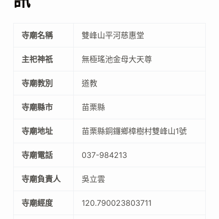
訊
寺廟名稱
雙峰山平河慈惠堂
主祀神祇
無極瑤池金母大天尊
寺廟教別
道教
寺廟縣市
苗栗縣
寺廟地址
苗栗縣銅鑼鄉樟樹村雙峰山1號
寺廟電話
037-984213
寺廟負責人
吳立雲
寺廟經度
120.790023803711