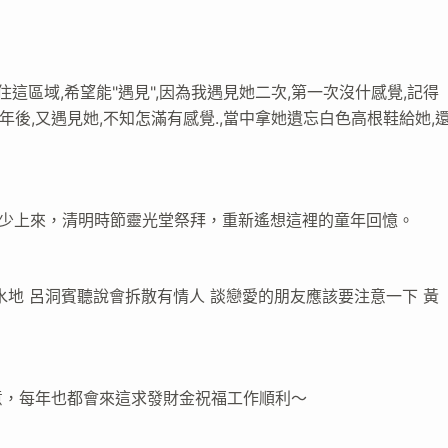
手住這區域,希望能"遇見",因為我遇見她二次,第一次沒什感覺,記得
年後,又遇見她,不知怎滿有感覺.,當中拿她遺忘白色高根鞋給她,
很少上來，清明時節靈光堂祭拜，重新遙想這裡的童年回憶。
地 呂洞賓聽說會拆散有情人 談戀愛的朋友應該要注意一下 黃
意，每年也都會來這求發財金祝福工作順利～