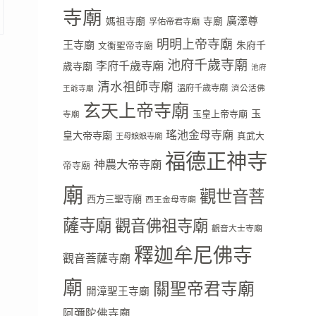
寺廟
廣澤尊
媽祖寺廟
寺廟
孚佑帝君寺廟
明明上帝寺廟
王寺廟
朱府千
文衡聖帝寺廟
池府千歲寺廟
李府千歲寺廟
歲寺廟
池府
清水祖師寺廟
溫府千歲寺廟
濟公活佛
王爺寺廟
玄天上帝寺廟
玉
玉皇上帝寺廟
寺廟
瑤池金母寺廟
皇大帝寺廟
真武大
王母娘娘寺廟
福德正神寺
神農大帝寺廟
帝寺廟
廟
觀世音菩
西方三聖寺廟
西王金母寺廟
薩寺廟
觀音佛祖寺廟
觀音大士寺廟
釋迦牟尼佛寺
觀音菩薩寺廟
廟
關聖帝君寺廟
開漳聖王寺廟
阿彌陀佛寺廟