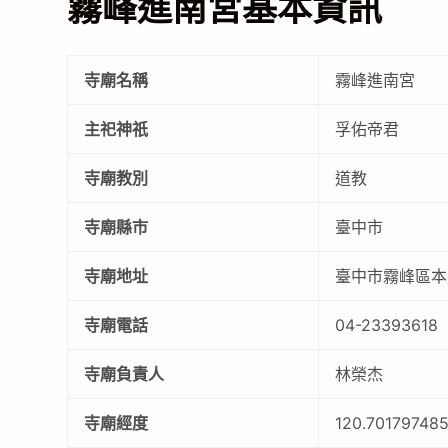
霧峰進南宮基本資訊
寺廟名稱
霧峰進南宮
主祀神祇
孚佑帝君
寺廟教別
道教
寺廟縣市
臺中市
寺廟地址
臺中市霧峰區本
寺廟電話
04-23393618
寺廟負責人
林榮杰
寺廟經度
120.70179748