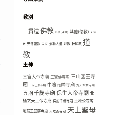
教別
佛教
一貫道
其他(儒教)
其他(佛教)
天帝
道
彌勒大道
理教
軒轅教
天德聖教
天道
教
教
主神
三山國王寺
三官大帝寺廟
三寶佛寺廟
廟
中壇元帥寺廟
九天玄女寺廟
三府王爺寺廟
五府千歲寺廟
保生大帝寺廟
北
極玄天上帝寺廟
土地公寺廟
吳府千歲寺廟
天上聖母
地藏王菩薩寺廟
大眾爺寺廟