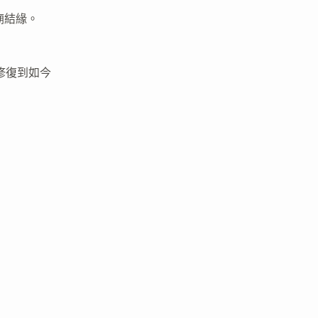
廟結緣。
修復到如今