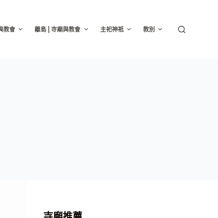
廟與教會
離島 | 寺廟與教會
主祀神祇
教別
寺廟推薦