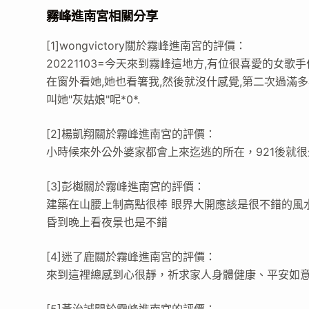
霧峰進南宮相關分享
[1]wongvictory關於霧峰進南宮的評價：
20221103=今天來到霧峰這地方,有位很喜愛的女歌
在窗外看她,她也看箸我,然後就沒什感覺,第二次過滿多
叫她"灰姑娘"呢*0*.
[2]楊凱翔關於霧峰進南宮的評價：
小時候來外公外婆家都會上來迄逃的所在，921後就
[3]彭樾關於霧峰進南宮的評價：
建築在山腰上制高點很棒 眼界大開應該是很不錯的風水
昏到晚上看夜景也是不錯
[4]迷了鹿關於霧峰進南宮的評價：
來到這裡總感到心很靜，祈求家人身體健康、平安如
[5]黃治誠關於霧峰進南宮的評價：