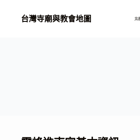
跳
至
台灣寺廟與教會地圖
北
主
要
內
容