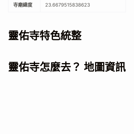
寺廟緯度
23.6679515838623
靈佑寺特色統整
靈佑寺怎麼去？ 地圖資訊