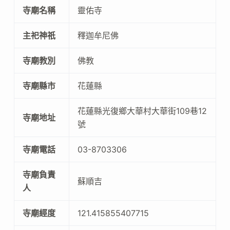
寺廟名稱
靈佑寺
主祀神祇
釋迦牟尼佛
寺廟教別
佛教
寺廟縣市
花蓮縣
花蓮縣光復鄉大華村大華街109巷12
寺廟地址
號
寺廟電話
03-8703306
寺廟負責
蘇順吉
人
寺廟經度
121.415855407715