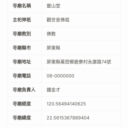
寺廟名稱
靈山堂
主祀神祇
觀世音佛祖
寺廟教別
佛教
寺廟縣市
屏東縣
寺廟地址
屏東縣萬巒鄉鹿寮村永康路74號
寺廟電話
08-0000000
寺廟負責人
鍾金才
寺廟經度
120.56494140625
寺廟緯度
22.5615367889404