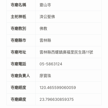
寺廟名稱
靈山寺
主祀神祇
濟公聖佛
寺廟教別
佛教
寺廟縣市
雲林縣
寺廟地址
雲林縣西螺鎮廣福里民生路11號
寺廟電話
05-5863124
寺廟負責人
廖寶珠
寺廟經度
120.465599060059
寺廟緯度
23.796630859375