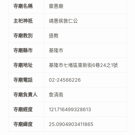
寺廟名稱
靈惠廟
主祀神祇
靖惠侯敦仁公
寺廟教別
道教
寺廟縣市
基隆市
寺廟地址
基隆市七堵區東新街6巷24之1號
寺廟電話
02-24566226
寺廟負責人
詹清南
寺廟經度
121.716499328613
寺廟緯度
25.0904903411865