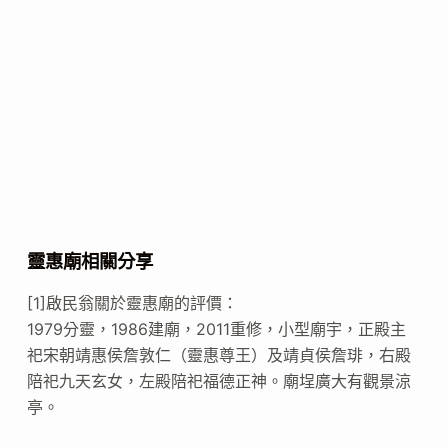
靈惠廟相關分享
[1]啟民翁關於靈惠廟的評價：
1979分靈，1986建廟，2011重修，小型廟宇，正殿主
祀宋朝靖惠侯詹敦仁（靈惠尊王）及靖貞侯詹琲，右殿
陪祀九天玄女，左殿陪祀福德正神。廟埕廣大有觀景涼
亭。