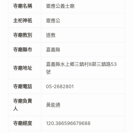
寺廟名稱
靈應公義士廟
主祀神祇
靈應公
寺廟教別
道教
寺廟縣市
嘉義縣
嘉義縣水上鄉三鎮村8鄰三鎮路53
寺廟地址
號
寺廟電話
05-2682801
寺廟負責
黃能通
人
寺廟經度
120.386596679688