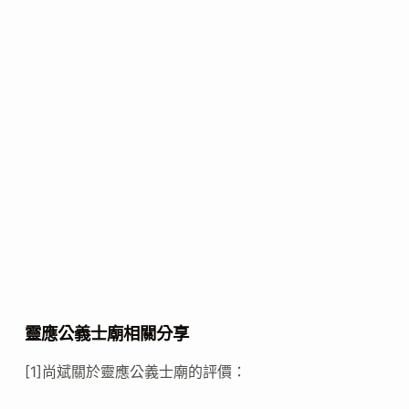
靈應公義士廟相關分享
[1]尚斌關於靈應公義士廟的評價：