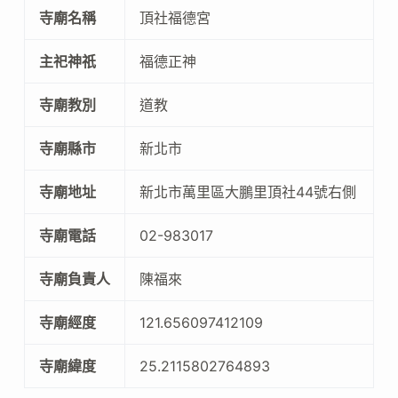
寺廟名稱
頂社福德宮
主祀神祇
福德正神
寺廟教別
道教
寺廟縣市
新北市
寺廟地址
新北市萬里區大鵬里頂社44號右側
寺廟電話
02-983017
寺廟負責人
陳福來
寺廟經度
121.656097412109
寺廟緯度
25.2115802764893