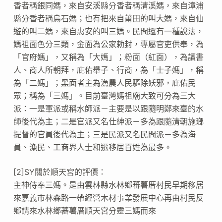
香者稱銀同媽，來自安溪縣分香者稱清溪媽，來自漳浦
縣分香者稱烏石媽；也有把來自莆田的叫大媽，來自仙
遊的叫二媽，來自惠安的叫三媽。民間還有一種說法，
媽祖面色分三類，金面為公家勅封，專屬官吏供奉，為
「官府媽」，又稱為「大媽」；粉面（紅面），為讀書
人、商人所朝拜，庇佑舉子、行商，為「士子媽」，稱
為「二媽」；黑面者主為漁農人民驅除妖邪，庇佑民
眾；稱為「三媽」。目前臺灣媽祖廟大致可分為三大
派：一是軍派或稱水師派－主要是以跟隨明鄭來臺的水
師後代為主；二是官派又名仕紳派－多為跟隨清朝施瑯
提督的官員後代為主；三是民派又名民間派－多為海
員、漁民、工商界人士和遷移居百姓為最多。
[2]SY關於順天宮的評價：
主神侍奉三媽。是由雲林縣水林鄉蕃薯厝村民早期移居
來嘉義市林森路一帶經營木材事業發展中心再由村民反
鄉請來水林鄉蕃薯厝順天宮分靈三媽而來