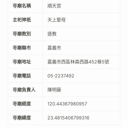
寺廟名稱
順天宮
主祀神祇
天上聖母
寺廟教別
道教
寺廟縣市
嘉義市
寺廟地址
嘉義市西區林森西路452巷5號
寺廟電話
05-2237492
寺廟負責人
陳明藤
寺廟經度
120.44367980957
寺廟緯度
23.4815406799316