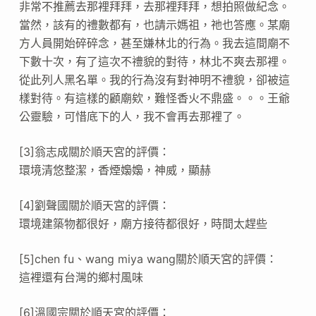
非常不推薦去那裡拜拜，去那裡拜拜，想拍照做紀念。
當然，該有的禮數都有，也請示媽祖，祂也答應。某廟
方人員開始碎碎念，甚至嫌林北的行為。我去這間廟不
下數十次，有了這次不禮貌的對待，林北不爽去那裡。
從此列人黑名單。我的行為沒有對神明不禮貌，卻被這
樣對待。有這樣的顧廟欸，難怪香火不鼎盛。。。王爺
公靈驗，可惜底下的人，我不會再去那裡了。
[3]翁志成關於順天宮的評價：
環境清悠整潔，香煙嬝嬝，神威，顯赫
[4]劉聲國關於順天宮的評價：
環境建築物都很好，廟方接待都很好，時間太趕些
[5]chen fu、wang miya wang關於順天宮的評價：
這裡還有台灣的鄉村風味
[6]溫國宗關於順天宮的評價：