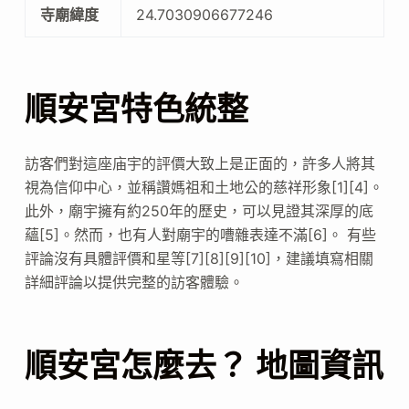
寺廟緯度
24.7030906677246
順安宮特色統整
訪客們對這座庙宇的評價大致上是正面的，許多人將其
視為信仰中心，並稱讚媽祖和土地公的慈祥形象[1][4]。
此外，廟宇擁有約250年的歷史，可以見證其深厚的底
蘊[5]。然而，也有人對廟宇的嘈雜表達不滿[6]。 有些
評論沒有具體評價和星等[7][8][9][10]，建議填寫相關
詳細評論以提供完整的訪客體驗。
順安宮怎麼去？ 地圖資訊