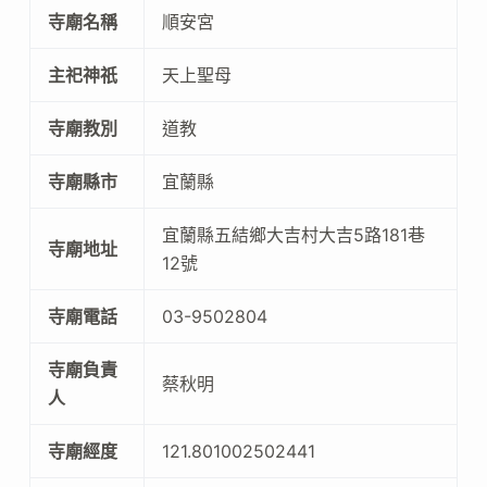
寺廟名稱
順安宮
主祀神祇
天上聖母
寺廟教別
道教
寺廟縣市
宜蘭縣
宜蘭縣五結鄉大吉村大吉5路181巷
寺廟地址
12號
寺廟電話
03-9502804
寺廟負責
蔡秋明
人
寺廟經度
121.801002502441