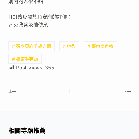
廟內的人很不錯
[10]蕭炎關於順安府的評價：
香火鼎盛永續傳承
# 張李莫府千歲寺廟
# 道教
# 臺東縣道教
# 臺東縣寺廟
Post Views:
355
上一
下一
相關寺廟推薦