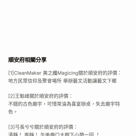
順安府相關分享
[1]CleanMaker 美之纖Magicing關於順安府的評價：
地方民眾信仰及聚會場所 舉辦藝文活動讓藝文下鄉
[2]王魁峰關於順安府的評價：
不錯的古色廟宇，可惜常淪為喜宴辦桌，失去廟宇特
色。
[3]弓長兮兮關於順安府的評價：
清靜！ 寧靜！ 午後廟口大樹下小憩一回 ！