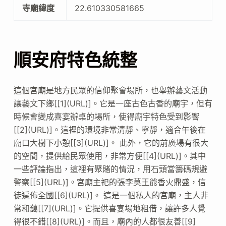
寺廟緯度
22.610330581665
順安府特色統整
這個宮廟是地方民眾的信仰聚會場所，也舉辦藝文活動
讓藝文下鄉[[1](URL)]。它是一座古色古香的廟宇，但有
時候會變成喜宴辦桌的場所，使得廟宇特色受到影響
[[2](URL)]。這裡的環境非常清靜、寧靜，適合午後在
廟口大樹下小憩[[3](URL)]。 此外，它的前廣場有很大
的空間，提供給民眾使用，非常方便[[4](URL)]。其中
一些評論指出，這裡有聚賭的情況，用石頭當籌碼規避
警察[[5](URL)]。宮廟主祀的張李莫王爺香火鼎盛，信
徒遍佈全國[[6](URL)]。 這是一個私人的宮廟，主人非
常和藹[[7](URL)]。它提供喜宴場地租借，讓許多人覺
得很不錯[[8](URL)]。而且，廟內的人都很友善[[9]