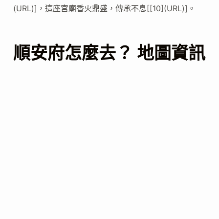
(URL)]，這座宮廟香火鼎盛，傳承不息[[10](URL)]。
順安府怎麼去？ 地圖資訊