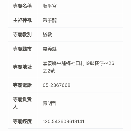
寺廟名稱
順平宮
主祀神祇
趙子龍
寺廟教別
道教
寺廟縣市
嘉義縣
嘉義縣中埔鄉社口村19鄰檨仔林26
寺廟地址
之2號
寺廟電話
05-2367668
寺廟負責
陳明哲
人
寺廟經度
120.543609619141