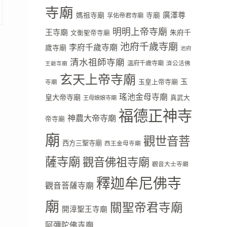
寺廟
廣澤尊
媽祖寺廟
寺廟
孚佑帝君寺廟
明明上帝寺廟
王寺廟
朱府千
文衡聖帝寺廟
池府千歲寺廟
李府千歲寺廟
歲寺廟
池府
清水祖師寺廟
溫府千歲寺廟
濟公活佛
王爺寺廟
玄天上帝寺廟
玉
玉皇上帝寺廟
寺廟
瑤池金母寺廟
皇大帝寺廟
真武大
王母娘娘寺廟
福德正神寺
神農大帝寺廟
帝寺廟
廟
觀世音菩
西方三聖寺廟
西王金母寺廟
薩寺廟
觀音佛祖寺廟
觀音大士寺廟
釋迦牟尼佛寺
觀音菩薩寺廟
廟
關聖帝君寺廟
開漳聖王寺廟
阿彌陀佛寺廟