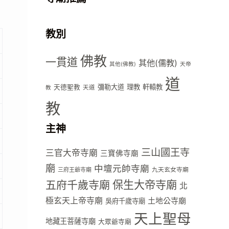
教別
佛教
一貫道
其他(儒教)
其他(佛教)
天帝
道
彌勒大道
理教
軒轅教
天德聖教
天道
教
教
主神
三山國王寺
三官大帝寺廟
三寶佛寺廟
廟
中壇元帥寺廟
九天玄女寺廟
三府王爺寺廟
五府千歲寺廟
保生大帝寺廟
北
極玄天上帝寺廟
土地公寺廟
吳府千歲寺廟
天上聖母
地藏王菩薩寺廟
大眾爺寺廟