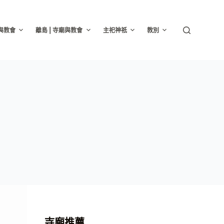
廟與教會
離島 | 寺廟與教會
主祀神祇
教別
寺廟推薦