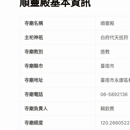
順靈殿基本資訊
寺廟名稱
順靈殿
主祀神祇
白府代天巡狩
寺廟教別
道教
寺廟縣市
臺南市
寺廟地址
臺南市永康區和
寺廟電話
06-5892136
寺廟負責人
賴欽麃
寺廟經度
120.266052