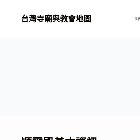
跳
至
台灣寺廟與教會地圖
北
主
要
內
容