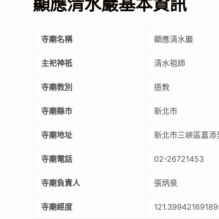
顯應清水巖基本資訊
寺廟名稱
顯應清水巖
主祀神祇
清水祖師
寺廟教別
道教
寺廟縣市
新北市
寺廟地址
新北市三峽區嘉添里
寺廟電話
02-26721453
寺廟負責人
張炳泉
寺廟經度
121.39942169189