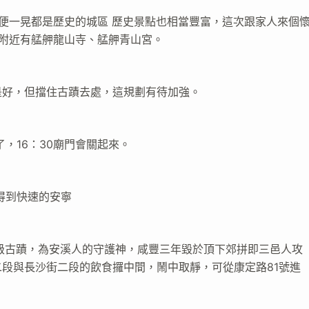
隨便一晃都是歷史的城區 歷史景點也相當豐富，這次跟家人來個
 附近有艋舺龍山寺、艋舺青山宮。
是好，但擋住古蹟去處，這規劃有待加強。
，16：30廟門會關起來。
得到快速的安寧
級古蹟，為安溪人的守護神，咸豐三年毀於頂下郊拼即三邑人攻
段與長沙街二段的飲食攞中間，鬧中取靜，可從康定路81號進