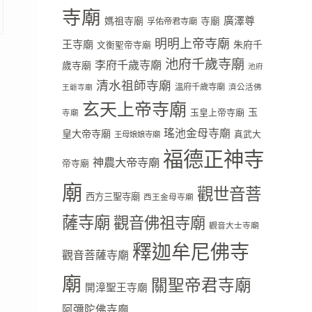
寺廟
廣澤尊
媽祖寺廟
寺廟
孚佑帝君寺廟
明明上帝寺廟
王寺廟
朱府千
文衡聖帝寺廟
池府千歲寺廟
李府千歲寺廟
歲寺廟
池府
清水祖師寺廟
溫府千歲寺廟
濟公活佛
王爺寺廟
玄天上帝寺廟
玉
玉皇上帝寺廟
寺廟
瑤池金母寺廟
皇大帝寺廟
真武大
王母娘娘寺廟
福德正神寺
神農大帝寺廟
帝寺廟
廟
觀世音菩
西方三聖寺廟
西王金母寺廟
薩寺廟
觀音佛祖寺廟
觀音大士寺廟
釋迦牟尼佛寺
觀音菩薩寺廟
廟
關聖帝君寺廟
開漳聖王寺廟
阿彌陀佛寺廟