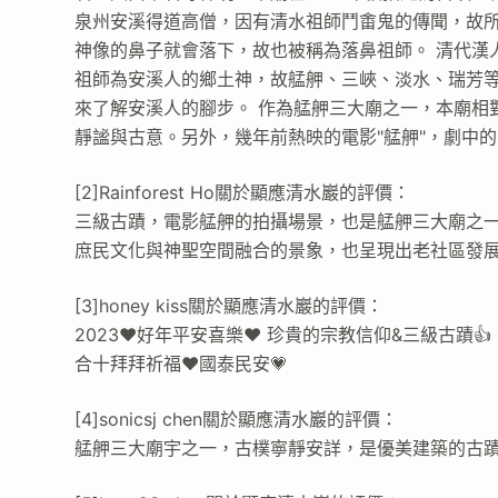
泉州安溪得道高僧，因有清水祖師鬥畬鬼的傳聞，故
神像的鼻子就會落下，故也被稱為落鼻祖師。 清代漢
祖師為安溪人的鄉土神，故艋舺、三峽、淡水、瑞芳
來了解安溪人的腳步。 作為艋舺三大廟之一，本廟相
靜謐與古意。另外，幾年前熱映的電影"艋舺"，劇中的
[2]Rainforest Ho關於顯應清水巖的評價：
三級古蹟，電影艋舺的拍攝場景，也是艋舺三大廟之
庶民文化與神聖空間融合的景象，也呈現出老社區發
[3]honey kiss關於顯應清水巖的評價：
2023❤️好年平安喜樂❤️ 珍貴的宗教信仰&三級古蹟👍 合
合十拜拜祈福❤️國泰民安💗
[4]sonicsj chen關於顯應清水巖的評價：
艋舺三大廟宇之一，古樸寧靜安詳，是優美建築的古