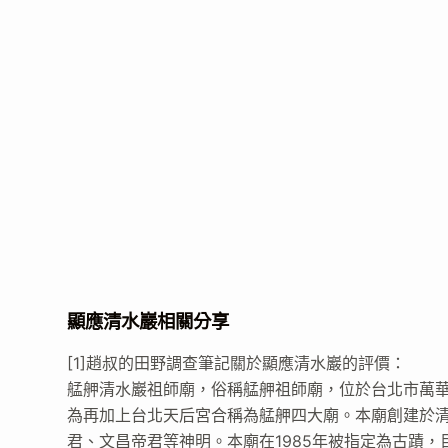
顯應清水巖相關分享
[1]趙叔的田野調查筆記關於顯應清水巖的評價：
艋舺清水巖祖師廟，俗稱艋舺祖師廟，位於台北市萬
為再加上台北天后宮合稱為艋舺四大廟。本廟創建於清乾
君、文昌帝君等神明。本廟在1985年被指定為古蹟