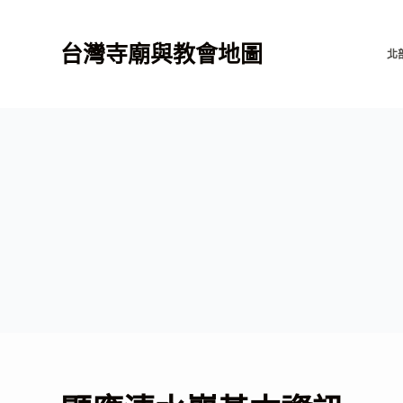
跳
至
台灣寺廟與教會地圖
北
主
要
內
容