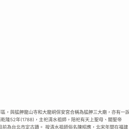
華區，與艋舺龍山寺和大龍峒保安宮合稱為艋舺三大廟，亦有一
隆52年(1788)，主祀清水祖師，陪祀有天上聖母、關聖帝
，目前為台北市定古蹟。 按清水祖師俗名陳昭應，北宋年間在福建