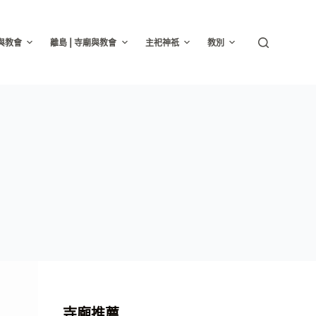
廟與教會
離島 | 寺廟與教會
主祀神祇
教別
寺廟推薦