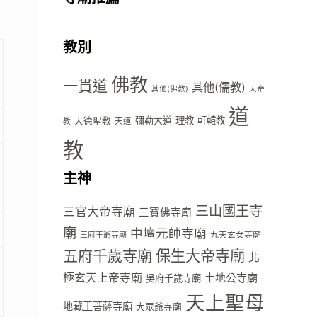
教別
佛教
一貫道
其他(儒教)
其他(佛教)
天帝
道
彌勒大道
理教
軒轅教
天德聖教
天道
教
教
主神
三山國王寺
三官大帝寺廟
三寶佛寺廟
廟
中壇元帥寺廟
九天玄女寺廟
三府王爺寺廟
五府千歲寺廟
保生大帝寺廟
北
極玄天上帝寺廟
土地公寺廟
吳府千歲寺廟
天上聖母
地藏王菩薩寺廟
大眾爺寺廟