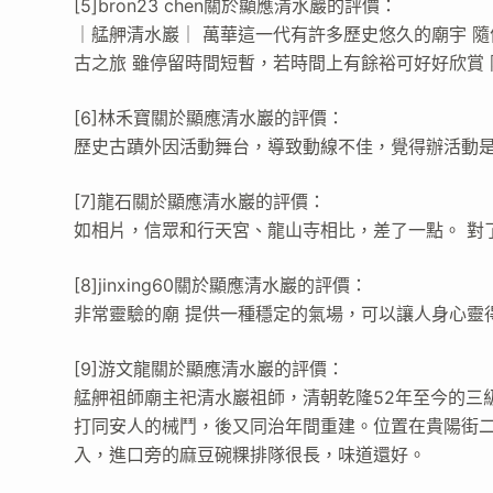
[5]bron23 chen關於顯應清水巖的評價：
｜艋舺清水巖｜ 萬華這一代有許多歷史悠久的廟宇 
古之旅 雖停留時間短暫，若時間上有餘裕可好好欣賞
[6]林禾寶關於顯應清水巖的評價：
歷史古蹟外因活動舞台，導致動線不佳，覺得辦活動
[7]龍石關於顯應清水巖的評價：
如相片，信眾和行天宮、龍山寺相比，差了一點。 對了
[8]jinxing60關於顯應清水巖的評價：
非常靈驗的廟 提供一種穩定的氣場，可以讓人身心靈
[9]游文龍關於顯應清水巖的評價：
艋舺祖師廟主祀清水巖祖師，清朝乾隆52年至今的三
打同安人的械鬥，後又同治年間重建。位置在貴陽街二
入，進口旁的麻豆碗粿排隊很長，味道還好。