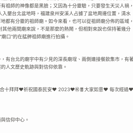
所有祖師的神像都是黑臉；又因為十分靈驗，只要發生天災人禍
人入墾台北盆地時，福建泉州安溪人占據了盆地周邊位置，清水
等地都有分靈的祖師廟。如今來看，也可以從祖師廟分佈的區域
對其他兩間廟來說，不是那麼的熱鬧，但相對來說也保持著幾分
"廟口"的在艋舺祖師廟進行拍攝。
一，有台北的廟宇中有少見的深長廟埕、兩側連接餐飲集市，有
展的人文歷史軌跡與對信仰依靠。
十拜拜❤️祈祝國泰民安❤️ 2023❤️㊗️🧧大家如意❤️ 每次經過❤
蹟與信仰中心。