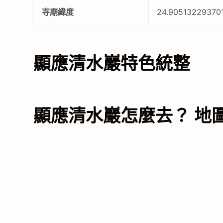
寺廟緯度
24.90513229370
顯應清水巖特色統整
顯應清水巖怎麼去？ 地