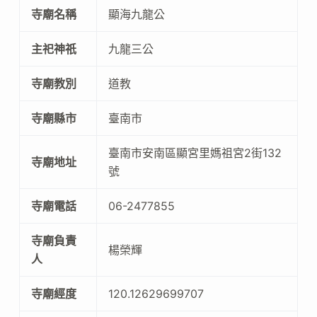
寺廟名稱
顯海九龍公
主祀神祇
九龍三公
寺廟教別
道教
寺廟縣市
臺南市
臺南市安南區顯宮里媽祖宮2街132
寺廟地址
號
寺廟電話
06-2477855
寺廟負責
楊榮輝
人
寺廟經度
120.12629699707