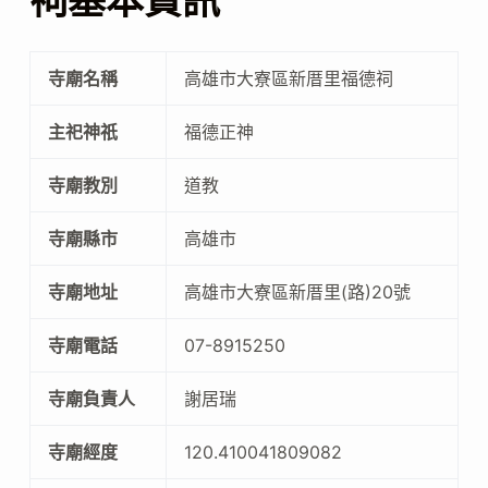
祠基本資訊
寺廟名稱
高雄市大寮區新厝里福德祠
主祀神祇
福德正神
寺廟教別
道教
寺廟縣市
高雄市
寺廟地址
高雄市大寮區新厝里(路)20號
寺廟電話
07-8915250
寺廟負責人
謝居瑞
寺廟經度
120.410041809082