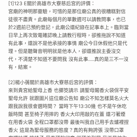
[1]123 E關於高雄市大竂慈后宮的評價：
宮廟的神明那靈驗，可惜的是那位廟公真的很糟糕對信
徒很不盡責。此廟每個月的單數週可以請教問事，也已
於2週前已預約登記，此廟公還紀錄在記事本上。臨到當
日早上再次致電確認晚上請教行程時，卻推拖說不知道
有此事，還說不是他承接的事情 廟公今日休假他只是代
理。但是聽聲音明明就是他本人，卻還推說主委沒交
代，不清楚不知道不要問我 沒有此事.....真的是三不一沒
有，結案。
[2]楊小蒨關於高雄市大竂慈后宮的評價：
來到貴宮給聖母上香 也擲筊請示 請聖母賜香火袋保平安
聖母允許 就跟圖片這位廟公告知 廟公不知怎樣莫名火大
跟我說我很會選時間？ 當時下午13:30幾 也不是午休吃
飯時間 甚至椅子用摔的 香火大印用敲的在蓋 還刁著煙
在用香火袋 全程口罩都沒帶 最後叫我自己用手去爐裡捏
香火 這是為聖母服務的態度？真的有夠誇張 沒帶口罩