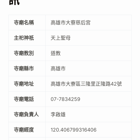
訊
寺廟名稱
高雄市大竂慈后宮
主祀神祇
天上聖母
寺廟教別
道教
寺廟縣市
高雄市
寺廟地址
高雄市大寮區三隆里正隆路42號
寺廟電話
07-7834259
寺廟負責人
李啟雄
寺廟經度
120.406799316406