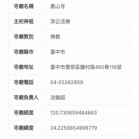
寺廟名稱
鳳山寺
主祀神祇
濟公活佛
寺廟教別
佛教
寺廟縣市
臺中市
寺廟地址
臺中市豐原區鎌村路465巷116號
寺廟電話
04-25262959
寺廟負責人
凃鎮超
寺廟經度
120.730659484863
寺廟緯度
24.2259654998779