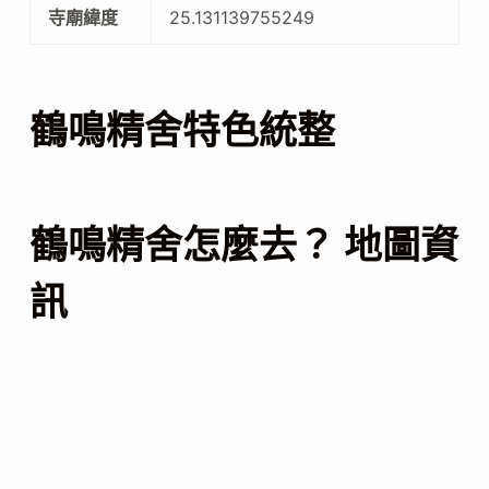
寺廟緯度
25.131139755249
鶴鳴精舍特色統整
鶴鳴精舍怎麼去？ 地圖資
訊