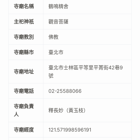
寺廟名稱
鶴鳴精舍
主祀神祇
觀音菩薩
寺廟教別
佛教
寺廟縣市
臺北市
臺北市士林區平等里平菁街42巷9
寺廟地址
號
寺廟電話
02-25588066
寺廟負責
釋長妙（黃玉枝）
人
寺廟經度
121.571998596191