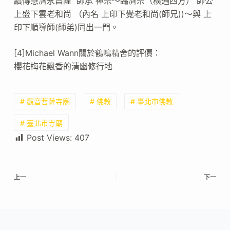
續傳慧濟永昌隆 師承 禪宗～臨濟宗（橫遍四方） 師公
上盛下雲老和尚 （內名 上印下覺老和尚(師兄))～與 上
印下順導師(師弟)同出一門。
[4]Michael Wann關於鶴鳴精舍的評價：
櫻花梅花飄香的清幽修行地
# 觀音菩薩寺廟
# 佛教
# 臺北市佛教
# 臺北市寺廟
Post Views:
407
上一
下一