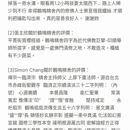
掉落一旁水溝，眼看再1.2小時就要太陽西下... 路上人稀
少到不行 幸得鶴鳴精舍內的修佛人士樂意借我鐵絲 才順
利把鑰匙勾出來 ，真的是善良好人。 謝謝妳
[2]張主欣關於鶴鳴精舍的評價：
平菁街賞櫻經過，鶴鳴精舍四字為近代佛教巨擘-印順導
師所提字，感覺是一處佛門清修之地，不敢造次。種植
有不少蔬菜。
[3]Simon Chang關於鶴鳴精舍的評價：
禪宗～臨濟宗 精舍主持師父 上厚下重法師 ，源自台北
市赤峰街聖觀寺 臨濟正宗續演派三十二字列明：（內
號） 心源廣續 本覺昌隆 能仁聖果 常演
寬宏 惟傳法“印” “證”“悟”會融 堅持戒定 永
祀祖宗 鶴鳴祖庭流傳支派五十六字列明： 景文廣清
“盛”“厚”長 頓悟妙玄靜宗彰 道顯一乘中真滿 化法如幻普
宣揚 圓修三學性本空 達明根源萬古同 密解諠經方正得