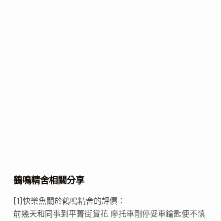
鶴鳴精舍相關分享
[1]快樂魚關於鶴鳴精舍的評價：
前幾天和同事到平菁街賞花 摩托車剛停妥車鑰匙便不慎