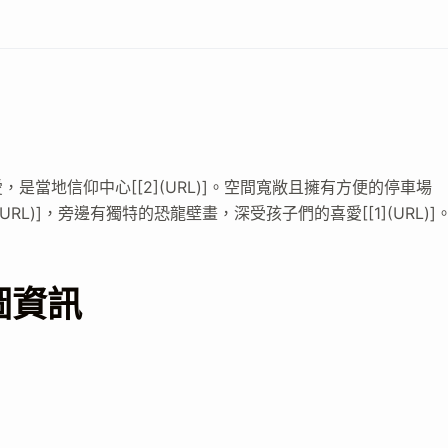
1
當地信仰中心[[2](URL)]。空間寬敞且擁有方便的停車場
(URL)]，旁邊有獨特的恐龍壁畫，深受孩子們的喜愛[[1](URL)]
圖資訊