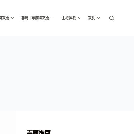
廟與教會
離島 | 寺廟與教會
主祀神祇
教別
寺廟推薦