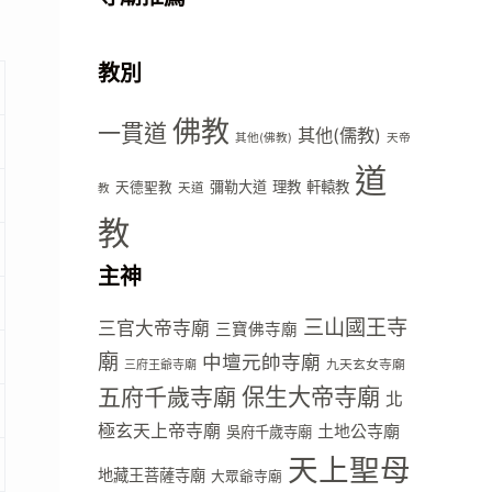
教別
佛教
一貫道
其他(儒教)
其他(佛教)
天帝
道
彌勒大道
理教
軒轅教
天德聖教
天道
教
教
主神
三山國王寺
三官大帝寺廟
三寶佛寺廟
廟
中壇元帥寺廟
九天玄女寺廟
三府王爺寺廟
五府千歲寺廟
保生大帝寺廟
北
極玄天上帝寺廟
土地公寺廟
吳府千歲寺廟
天上聖母
地藏王菩薩寺廟
大眾爺寺廟