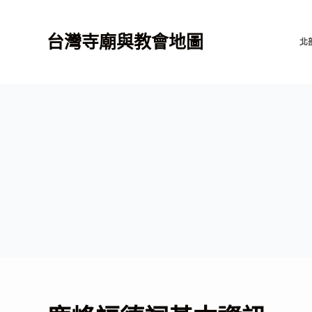
跳
至
台灣寺廟與教會地圖
北
主
要
內
容