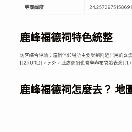
寺廟緯度
24.257297515869
鹿峰福德祠特色統整
訪客綜合評論：這個信仰場所主要受到附近居民的喜愛，是
[[2](URL)]。另外，此處偶爾也會舉辦布袋戲表演[[1]
鹿峰福德祠怎麼去？ 地