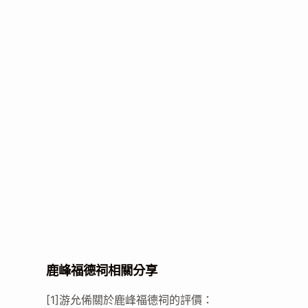
鹿峰福德祠相關分享
[1]游允俙關於鹿峰福德祠的評價：