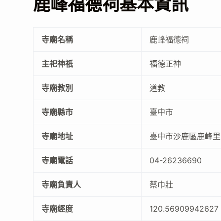
鹿峰福德祠基本資訊
寺廟名稱
鹿峰福德祠
主祀神祇
福德正神
寺廟教別
道教
寺廟縣市
臺中市
寺廟地址
臺中市沙鹿區鹿峰里中
寺廟電話
04-26236690
寺廟負責人
蔡巾壯
寺廟經度
120.56909942627