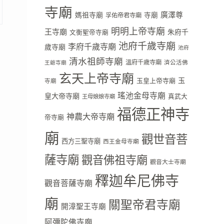
寺廟
廣澤尊
媽祖寺廟
寺廟
孚佑帝君寺廟
明明上帝寺廟
王寺廟
朱府千
文衡聖帝寺廟
池府千歲寺廟
李府千歲寺廟
歲寺廟
池府
清水祖師寺廟
溫府千歲寺廟
濟公活佛
王爺寺廟
玄天上帝寺廟
玉
玉皇上帝寺廟
寺廟
瑤池金母寺廟
皇大帝寺廟
真武大
王母娘娘寺廟
。
福德正神寺
神農大帝寺廟
帝寺廟
廟
觀世音菩
西方三聖寺廟
西王金母寺廟
薩寺廟
觀音佛祖寺廟
觀音大士寺廟
釋迦牟尼佛寺
觀音菩薩寺廟
廟
關聖帝君寺廟
開漳聖王寺廟
阿彌陀佛寺廟