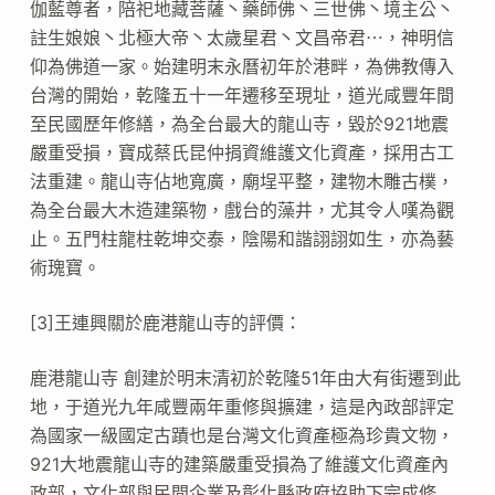
伽藍尊者，陪祀地藏菩薩丶藥師佛丶三世佛丶境主公丶
註生娘娘丶北極大帝丶太歲星君丶文昌帝君⋯，神明信
仰為佛道一家。始建明末永曆初年於港畔，為佛教傳入
台灣的開始，乾隆五十一年遷移至現址，道光咸豐年間
至民國歷年修繕，為全台最大的龍山寺，毀於921地震
嚴重受損，寶成蔡氏昆仲捐資維護文化資產，採用古工
法重建。龍山寺佔地寬廣，廟埕平整，建物木雕古樸，
為全台最大木造建築物，戲台的藻井，尤其令人嘆為觀
止。五門柱龍柱乾坤交泰，陰陽和諧詡詡如生，亦為藝
術瑰寶。
[3]王連興關於鹿港龍山寺的評價：
鹿港龍山寺 創建於明末清初於乾隆51年由大有街遷到此
地，于道光九年咸豐兩年重修與擴建，這是內政部評定
為國家一級國定古蹟也是台灣文化資產極為珍貴文物，
921大地震龍山寺的建築嚴重受損為了維護文化資產內
政部，文化部與民間企業及彰化縣政府協助下完成修