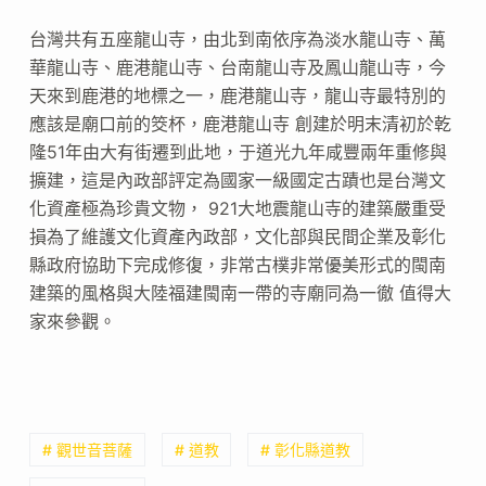
台灣共有五座龍山寺，由北到南依序為淡水龍山寺、萬
華龍山寺、鹿港龍山寺、台南龍山寺及鳳山龍山寺，今
天來到鹿港的地標之一，鹿港龍山寺，龍山寺最特別的
應該是廟口前的筊杯，鹿港龍山寺 創建於明末清初於乾
隆51年由大有街遷到此地，于道光九年咸豐兩年重修與
擴建，這是內政部評定為國家一級國定古蹟也是台灣文
化資產極為珍貴文物， 921大地震龍山寺的建築嚴重受
損為了維護文化資產內政部，文化部與民間企業及彰化
縣政府協助下完成修復，非常古樸非常優美形式的閩南
建築的風格與大陸福建閩南一帶的寺廟同為一徹 值得大
家來參觀。
# 觀世音菩薩
# 道教
# 彰化縣道教