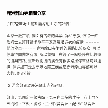
鹿港龍山寺相關分享
[1]宅爸詹姆士關於鹿港龍山寺的評價：
國家一級古蹟, 裡面有古老的建築, 詳和寧靜, 值得一遊.
詹姆士去拜拜祈求能平平安安渡過這次的疫情. =====
關於停車===== 鹿港龍山寺附近的馬路比較狹窄, 可以
停車空間非常有限, 所以詹姆士在繞了一圈後停在比較遠
的復興南路, 重新規劃後的溪邊有很多路邊停車格可以選
擇, 停這邊再走去鹿港地藏王廟或是鹿港龍山寺都可以,
大約5到8分鐘.
[2]游文龍關於鹿港龍山寺的評價：
龍山寺為國定一級古蹟，為三進二院的建築，有山門丶
五門殿丶正殿丶後殿，主祀觀音菩薩，配祀韋馱菩蕯、