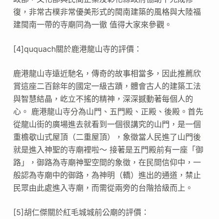
復，非常古樸非常優美形式的閩南建築的風格與大陸福
建閩南一帶的寺廟同為一徹 值得大家來參觀。
[4]ququach關於鹿港龍山寺的評價：
鹿港龍山寺遠近馳名，傳奇的故事相當多，因此推薦欣
賞這座二百餘年的國定一級古蹟，體會古人的建築工法
與智慧結晶，屹立不搖的精神，深深撼動著每個人的
心。 鹿港龍山寺分為山門、五門殿、正殿、後殿。首先
從龍山街的廣場進去就看到一個很講究的山門，是一個
重檐歇山式屋頂（二重屋頂），象徵當人民進了山門後
就是進入神聖的寺廟裡啦～ 接著是五門殿前有一座「御
路」，御路為寺廟神聖空間的象徵，在民間信仰中，一
般認為寺廟中的御路，為神明（轎）進出的通道，禁止
民眾由此處進入寺廟，而需從兩旁的台階拾級而上。
[5]胡仁傑關於紅毛城城前公廟的評價：