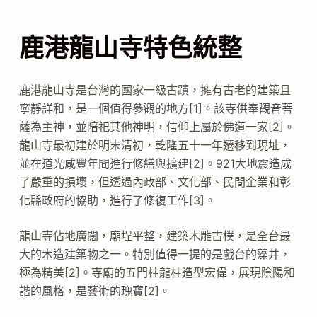
鹿港龍山寺特色統整
鹿港龍山寺是台灣的國家一級古蹟，擁有古老的建築且
寧靜詳和，是一個值得參觀的地方[1]。該寺供奉觀音菩
薩為主神，並陪祀其他神明，信仰上屬於佛道一家[2]。
龍山寺最初建於明末清初，乾隆五十一年遷移到現址，
並在道光咸豐年間進行修繕與擴建[2]。921大地震造成
了嚴重的損壞，但透過內政部、文化部、民間企業和彰
化縣政府的協助，進行了修復工作[3]。
龍山寺佔地廣闊，廟埕平整，建築木雕古樸，是全台最
大的木造建築物之一。特別值得一提的是戲台的藻井，
極為精美[2]。寺廟的五門柱龍柱造型宏偉，展現陰陽和
諧的風格，是藝術的瑰寶[2]。