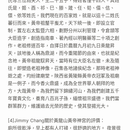
氏等三位為夫人，生二十五子，得姓者僅十四人。其姓
氏是，姬、酉、祁、巳、滕、箴、任、荀、僖、佶、
儇、依等姓氏，我們現在的百家姓，就是以這十二姓氏
蕃衍而來。黃帝祖釐平蚩尤，天下統一後，即設立官
制，置左右太監暨六相，劃野分州以利管理，令倉頡等
大臣造字，創造指南車、著內經以明醫藥等二十項之創
作。老祖修道百年，自擇日於農曆九月初九日乘龍昇
天，該地後人稱為鼎湖，而今重陽節的由來，也就是紀
念祂。黃帝祖龍馭昇天，當時有位大臣名左徹，未及隨
往，即塑造老祖神像，召集各地諸侯紀念，那時老祖神
遊之處，均紛建廟堂，陜西省黃陵縣黃帝衣冠冢及祖廟
是一例子，而今香火鼎盛，成為全世界華人朝拜的地
方。大哉黃帝，為我們留下錦繡河山，為我們創建五千
年寶貴文化，養育八百兆子孫，緬懷祖宗盛德，我們當
群策群力，維護過去光榮的歷史，使其發揚光大。
[4]Jimmy Chang關於黃龍山黃帝神宮的評價：
廁所很乾淨，早上都有人打掃，很舒適的地方。 夜景很