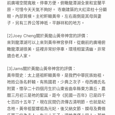
前廣場空間寬敞，停車方便，俯瞰龍潭湖全景和宜蘭平
原，可惜今天天氣不夠好。 寺廟建築的大紅梁柱十分顯
眼，內部質樸。主祀軒轅黃帝，左右兩側是其母與妻
子，另有三界公等神祇，平靜祥和的地方。
[2]Joey Cheng關於黃龍山黃帝神宮的評價：
來到龍潭湖可以上來到黃帝神宮參拜，從廟前的廣場俯
瞰龍潭湖很美，這裡非常好停車，環境相當清幽，非常
適合老人家。
[3]Jams關於黃龍山黃帝神宮的評價：
黃帝簡史：太上道祖軒轅黃帝，是我們中華民族始祖，
祂姓公孫名軒轅，有熊國君，少典之次子，母西橋氏名
附寶，懷孕二十四個月生於山東省曲阜縣東方壽丘，農
曆三月初三是祂的聖誕，距今《民國一百年》已是四千
七百四十五年了，現在民間仍流傳古清明節，也就是紀
念祂。黃帝祖娶嫘祖為元妃，後又納女節、嫫母及費脩