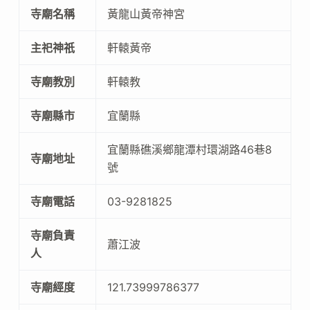
寺廟名稱
黃龍山黃帝神宮
主祀神祇
軒轅黃帝
寺廟教別
軒轅教
寺廟縣市
宜蘭縣
宜蘭縣礁溪鄉龍潭村環湖路46巷8
寺廟地址
號
寺廟電話
03-9281825
寺廟負責
蕭江波
人
寺廟經度
121.73999786377