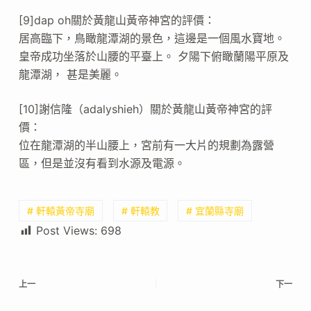
[9]dap oh關於黃龍山黃帝神宮的評價：
居高臨下，鳥瞰龍潭湖的景色，這邊是一個風水寶地。
皇帝成功坐落於山腰的平臺上。 夕陽下俯瞰蘭陽平原及
龍潭湖， 甚是美麗。
[10]謝信隆（adalyshieh）關於黃龍山黃帝神宮的評
價：
位在龍潭湖的半山腰上，宮前有一大片的規劃為露營
區，但是並沒有看到水源及電源。
# 軒轅黃帝寺廟
# 軒轅教
# 宜蘭縣寺廟
Post Views:
698
上一
下一