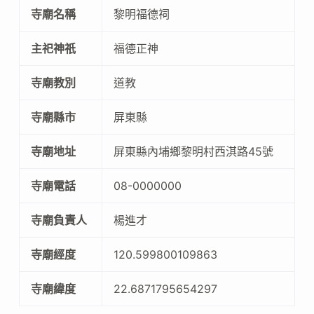
寺廟名稱
黎明福德祠
主祀神祇
福德正神
寺廟教別
道教
寺廟縣市
屏東縣
寺廟地址
屏東縣內埔鄉黎明村西淇路45號
寺廟電話
08-0000000
寺廟負責人
楊進才
寺廟經度
120.599800109863
寺廟緯度
22.6871795654297