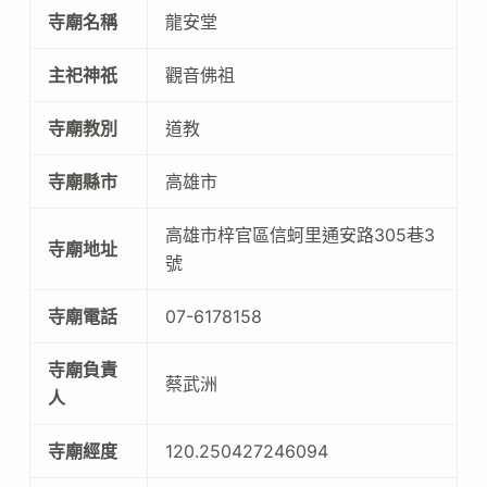
寺廟名稱
龍安堂
主祀神祇
觀音佛祖
寺廟教別
道教
寺廟縣市
高雄市
高雄市梓官區信蚵里通安路305巷3
寺廟地址
號
寺廟電話
07-6178158
寺廟負責
蔡武洲
人
寺廟經度
120.250427246094